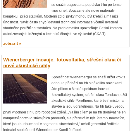
se snaží reagovat na poptávku trhu po tomto
typu cihel. Současně ale nové materiály
komplikují práci statikům. Moderní zdicí prvky mohou být křehčí a mít nižší
únosnost. Navíc často chybí detailní technické informace včetně uvedení
vhodného použití na stavbách. Na problematiku upozorňuje Česká komora
autorizovaných inženýrů a techniků činných ve výstavbě (ČKAIT).
zobrazit »
Wienerberger inovuje: fotovoltaika, střešní okna či
nové akustické cihly
Společnost Wienerberger se snaží držet krok s
dobou a přichází na trh s několika novinkami.
Jde přitom o široké spektrum inovací:
fotovoltaický systém, střešní okna Tondach, užší
akustické cihly Porotherm, které šetří místo na
stavbě a jsou udržitelnější. Na trh také uvedou
první vhodnou cihlu pro robotické zdění. „Naším cílem je na trh dodávat nejen
kompletní portfolio stávajících produktů, ale především být lídrem v inovacích,
které jsou budoucností v segmentu stavebnictví,“ uvádí generální ředitel a
jednatel společnosti Wienerberger Kamil Jeřábek.