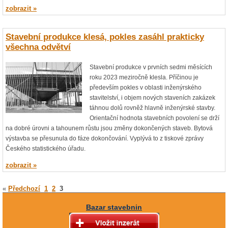
zobrazit »
Stavební produkce klesá, pokles zasáhl prakticky
všechna odvětví
Stavební produkce v prvních sedmi měsících
roku 2023 meziročně klesla. Příčinou je
především pokles v oblasti inženýrského
stavitelství, i objem nových staveních zakázek
táhnou dolů rovněž hlavně inženýrské stavby.
Orientační hodnota stavebních povolení se drží
na dobré úrovni a tahounem růstu jsou změny dokončených staveb. Bytová
výstavba se přesunula do fáze dokončování. Vyplývá to z tiskové zprávy
Českého statistického úřadu.
zobrazit »
«
Předchozí
1
2
3
Bazar stavebnin