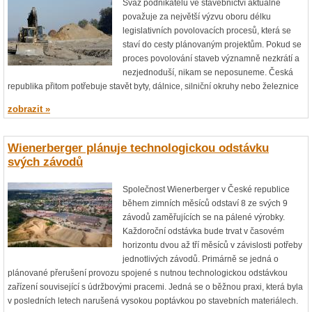
Svaz podnikatelů ve stavebnictví aktuálně
považuje za největší výzvu oboru délku
legislativních povolovacích procesů, která se
staví do cesty plánovaným projektům. Pokud se
proces povolování staveb významně nezkrátí a
nezjednoduší, nikam se neposuneme. Česká
republika přitom potřebuje stavět byty, dálnice, silniční okruhy nebo železnice
zobrazit »
Wienerberger plánuje technologickou odstávku
svých závodů
Společnost Wienerberger v České republice
během zimních měsíců odstaví 8 ze svých 9
závodů zaměřujících se na pálené výrobky.
Každoroční odstávka bude trvat v časovém
horizontu dvou až tří měsíců v závislosti potřeby
jednotlivých závodů. Primárně se jedná o
plánované přerušení provozu spojené s nutnou technologickou odstávkou
zařízení související s údržbovými pracemi. Jedná se o běžnou praxi, která byla
v posledních letech narušená vysokou poptávkou po stavebních materiálech.