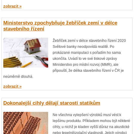
zobrazit »
Ministerstvo zpochybňuje žebříček zemí v délce
stavebního řízení
Žebříček zemí v délce stavebního řízení 2020
Světové banky neodpovídá realitě. Po
prokázané manipulaci s pořadím ho sama
ukončila. Uvádí to ve své tiskové zprávy
Ministerstvo pro místní rozvoj (MMR), ale
připouští, že délka stavebního řízení v ČR je
neúměrně dlouhá.
zobrazit »
Dokonalejší cihly dělají starosti statikům
Ne všechna vylepšení výrobků musí vést k
lepšímu produktu. Příkladem mohou být některé
cihly, u nichž je kladen vyšší důraz na akustické
nebo tepelněizolační vlastnosti. Jejich výrobci