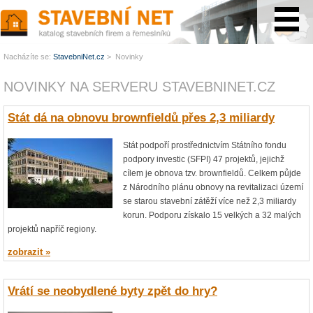
www.StavebníNet.cz
Nacházíte se:
StavebniNet.cz
> Novinky
NOVINKY NA SERVERU STAVEBNINET.CZ
Stát dá na obnovu brownfieldů přes 2,3 miliardy
Stát podpoří prostřednictvím Státního fondu
podpory investic (SFPI) 47 projektů, jejichž
cílem je obnova tzv. brownfieldů. Celkem půjde
z Národního plánu obnovy na revitalizaci území
se starou stavební zátěží více než 2,3 miliardy
korun. Podporu získalo 15 velkých a 32 malých
projektů napříč regiony.
zobrazit »
Vrátí se neobydlené byty zpět do hry?