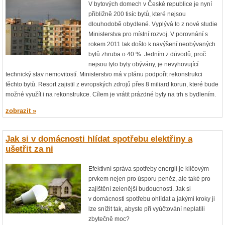
V bytových domech v České republice je nyní
přibližně 200 tisíc bytů, které nejsou
dlouhodobě obydlené. Vyplývá to z nové studie
Ministerstva pro místní rozvoj. V porovnání s
rokem 2011 tak došlo k navýšení neobývaných
bytů zhruba o 40 %. Jedním z důvodů, proč
nejsou tyto byty obývány, je nevyhovující
technický stav nemovitostí. Ministerstvo má v plánu podpořit rekonstrukci
těchto bytů. Resort zajistil z evropských zdrojů přes 8 miliard korun, které bude
možné využít i na rekonstrukce. Cílem je vrátit prázdné byty na trh s bydlením.
zobrazit »
Jak si v domácnosti hlídat spotřebu elektřiny a
ušetřit za ni
Efektivní správa spotřeby energií je klíčovým
prvkem nejen pro úsporu peněz, ale také pro
zajištění zelenější budoucnosti. Jak si
v domácnosti spotřebu ohlídat a jakými kroky ji
lze snížit tak, abyste při vyúčtování neplatili
zbytečně moc?