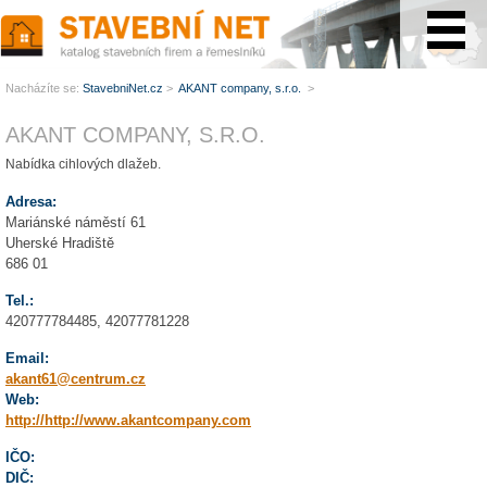
www.StavebníNet.cz
Nacházíte se:
StavebniNet.cz
>
AKANT company, s.r.o.
>
AKANT COMPANY, S.R.O.
Nabídka cihlových dlažeb.
Adresa:
Mariánské náměstí 61
Uherské Hradiště
686 01
Tel.:
420777784485, 42077781228
Email:
akant61@centrum.cz
Web:
http://http://www.akantcompany.com
IČO:
DIČ: