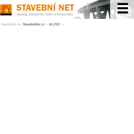
www.StavebníNet.cz
Nacházíte se:
StavebniNet.cz
>
ALUSO
>