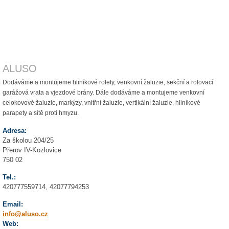
ALUSO
Dodáváme a montujeme hliníkové rolety, venkovní žaluzie, sekční a rolovací
garážová vrata a vjezdové brány. Dále dodáváme a montujeme venkovní
celokovové žaluzie, markýzy, vnitřní žaluzie, vertikální žaluzie, hliníkové
parapety a sítě proti hmyzu.
Adresa:
Za školou 204/25
Přerov IV-Kozlovice
750 02
Tel.:
420777559714, 42077794253
Email:
info@aluso.cz
Web: