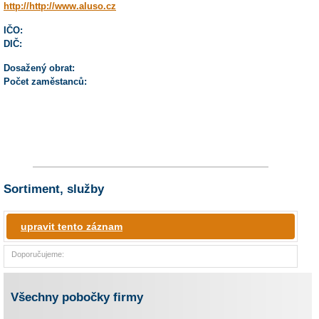
http://http://www.aluso.cz
IČO:
DIČ:
Dosažený obrat:
Počet zaměstanců:
Sortiment, služby
upravit tento záznam
Doporučujeme:
Všechny pobočky firmy