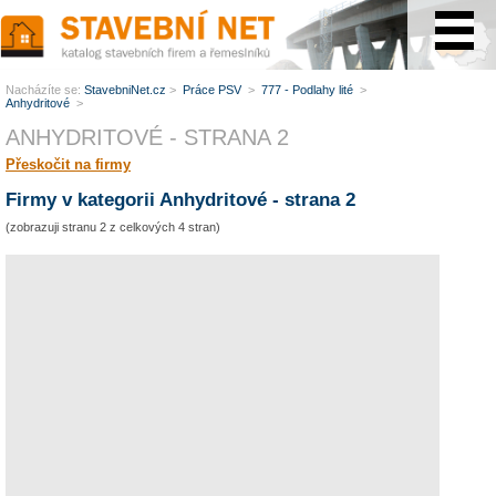
www.StavebníNet.cz
Nacházíte se:
StavebniNet.cz
>
Práce PSV
>
777 - Podlahy lité
>
Anhydritové
>
ANHYDRITOVÉ - STRANA 2
Přeskočit na firmy
Firmy v kategorii Anhydritové - strana 2
(zobrazuji stranu 2 z celkových 4 stran)