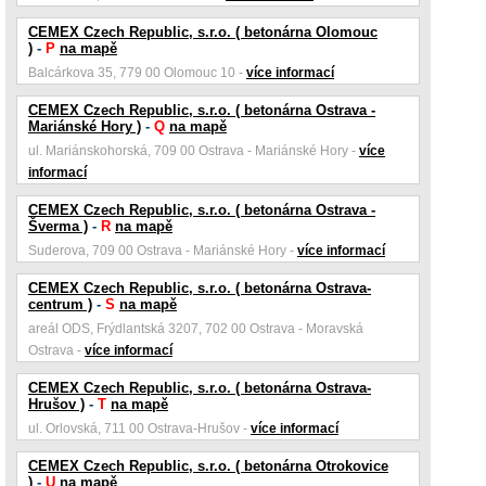
CEMEX Czech Republic, s.r.o. ( betonárna Olomouc
)
-
P
na mapě
Balcárkova 35, 779 00 Olomouc 10 -
více informací
CEMEX Czech Republic, s.r.o. ( betonárna Ostrava -
Mariánské Hory )
-
Q
na mapě
ul. Mariánskohorská, 709 00 Ostrava - Mariánské Hory -
více
informací
CEMEX Czech Republic, s.r.o. ( betonárna Ostrava -
Šverma )
-
R
na mapě
Suderova, 709 00 Ostrava - Mariánské Hory -
více informací
CEMEX Czech Republic, s.r.o. ( betonárna Ostrava-
centrum )
-
S
na mapě
areál ODS, Frýdlantská 3207, 702 00 Ostrava - Moravská
Ostrava -
více informací
CEMEX Czech Republic, s.r.o. ( betonárna Ostrava-
Hrušov )
-
T
na mapě
ul. Orlovská, 711 00 Ostrava-Hrušov -
více informací
CEMEX Czech Republic, s.r.o. ( betonárna Otrokovice
)
-
U
na mapě