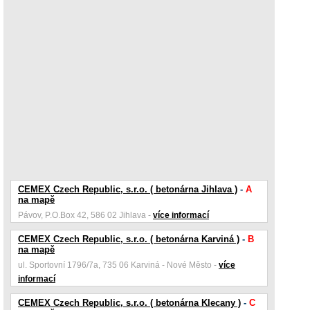
CEMEX Czech Republic, s.r.o. ( betonárna Jihlava )
-
A
na mapě
Pávov, P.O.Box 42, 586 02 Jihlava -
více informací
CEMEX Czech Republic, s.r.o. ( betonárna Karviná )
-
B
na mapě
ul. Sportovní 1796/7a, 735 06 Karviná - Nové Město -
více
informací
CEMEX Czech Republic, s.r.o. ( betonárna Klecany )
-
C