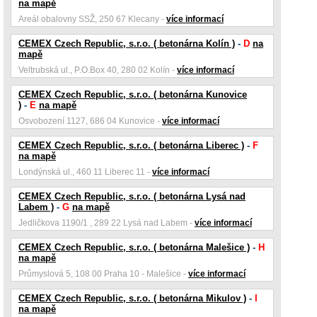
na mapě
Areál obalovny SSŽ, 250 67 Klecany -
více informací
CEMEX Czech Republic, s.r.o. ( betonárna Kolín )
-
D
na
mapě
Veltrubská ul., P.O.Box 40, 280 02 Kolín -
více informací
CEMEX Czech Republic, s.r.o. ( betonárna Kunovice
)
-
E
na mapě
Osvobození 1127, 686 04 Kunovice -
více informací
CEMEX Czech Republic, s.r.o. ( betonárna Liberec )
-
F
na mapě
Londýnská ul., 460 11 Liberec 11 -
více informací
CEMEX Czech Republic, s.r.o. ( betonárna Lysá nad
Labem )
-
G
na mapě
Jedličkova 1190/1 , 289 22 Lysá nad Labem -
více informací
CEMEX Czech Republic, s.r.o. ( betonárna Malešice )
-
H
na mapě
Průmyslová 5, 108 00 Praha 10 - Malešice -
více informací
CEMEX Czech Republic, s.r.o. ( betonárna Mikulov )
-
I
na mapě