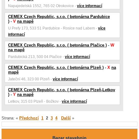
Napajedelská 1552, 765 02 Otrokovice -
více informací
CEMEX Czech Republic, s.r.o. ( betonárna Pardubice
)
-
V
na mapě
U Prefy 173, 533 51 Pardubice - Rosice nad Labem -
více
informací
CEMEX Czech Republic, s.r.o. ( betonárna Plačice )
-
W
na mapě
Pardubická 213, 500 04 Plačice -
více informací
CEMEX Czech Republic, s.r.o. ( betonárna Plzeň )
-
X
na
mapě
Jateční 46, 323 00 Plzeň -
více informací
CEMEX Czech Republic, s.r.o. ( betonárna Plzeň-Letkov
)
-
Y
na mapě
Letkov, 315 03 Plzeň - Božkov -
více informací
Strana: «
Předchozí
1
2
3
4
Další
»
Bazar stavebnin