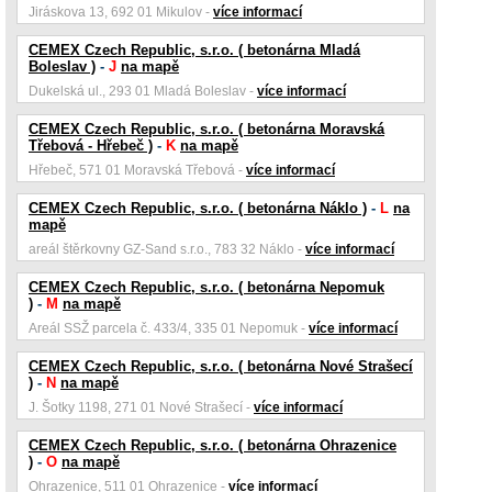
Jiráskova 13, 692 01 Mikulov -
více informací
CEMEX Czech Republic, s.r.o. ( betonárna Mladá
Boleslav )
-
J
na mapě
Dukelská ul., 293 01 Mladá Boleslav -
více informací
CEMEX Czech Republic, s.r.o. ( betonárna Moravská
Třebová - Hřebeč )
-
K
na mapě
Hřebeč, 571 01 Moravská Třebová -
více informací
CEMEX Czech Republic, s.r.o. ( betonárna Náklo )
-
L
na
mapě
areál štěrkovny GZ-Sand s.r.o., 783 32 Náklo -
více informací
CEMEX Czech Republic, s.r.o. ( betonárna Nepomuk
)
-
M
na mapě
Areál SSŽ parcela č. 433/4, 335 01 Nepomuk -
více informací
CEMEX Czech Republic, s.r.o. ( betonárna Nové Strašecí
)
-
N
na mapě
J. Šotky 1198, 271 01 Nové Strašecí -
více informací
CEMEX Czech Republic, s.r.o. ( betonárna Ohrazenice
)
-
O
na mapě
Ohrazenice, 511 01 Ohrazenice -
více informací