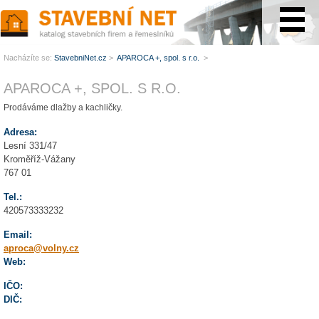
www.StavebníNet.cz
Nacházíte se:
StavebniNet.cz
>
APAROCA +, spol. s r.o.
>
APAROCA +, SPOL. S R.O.
Prodáváme dlažby a kachličky.
Adresa:
Lesní 331/47
Kroměříž-Vážany
767 01
Tel.:
420573333232
Email:
aproca@volny.cz
Web:
IČO:
DIČ: