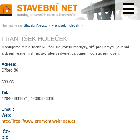
www.StavebníNet.cz
Nacházíte se:
StavebniNet.cz
>
František Holeček
>
FRANTIŠEK HOLEČEK
Montujeme stínící techniku, žaluzie, rolety, markýzy, sítě proti hmyzu, okenní
a dveřní těsnění, shrnovací stěny i dveře, čalounění, odhlučnění dveří.
Adresa:
Dříteč 86
533 05
Tel.:
420466931671, 42060323316
Email:
Web:
http://http://www.promont.webnode.cz
IČO:
DIČ: