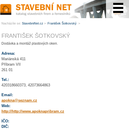
www.StavebníNet.cz
Nacházíte se:
StavebniNet.cz
>
František Šotkovský
>
FRANTIŠEK ŠOTKOVSKÝ
Dodávka a montáž plastových oken.
Adresa:
Mariánská 411
Příbram VII
261 01
Tel.:
420318660373, 42073664863
Email:
apokna@seznam.cz
Web:
http://http://www.apoknapribram.cz
IČO:
DIČ: