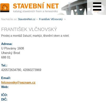
www.StavebníNet.cz
Nacházíte se:
StavebniNet.cz
>
František Vlčnovský
>
FRANTIŠEK VLČNOVSKÝ
Prodej a montáž žaluzií, markýz, těsnění oken a rolet.
Adresa:
U Plovárny 1608
Uherský Brod
688 01
Tel.:
420572634780, 42060273969
Email:
fvlcnovsky@seznam.cz
Web:
IČO:
DIČ: