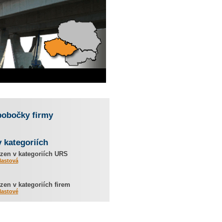
pobočky firmy
v kategoriích
zen v kategoriích URS
lastová
en v kategoriích firem
lastové