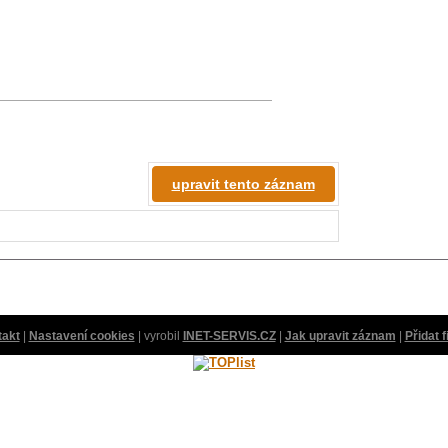
upravit tento záznam
takt
|
Nastavení cookies
| vyrobil
INET-SERVIS.CZ
|
Jak upravit záznam
|
Přidat 