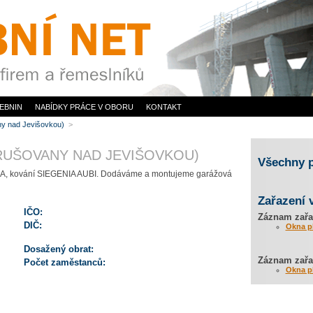
EBNIN
NABÍDKY PRÁCE V OBORU
KONTAKT
ny nad Jevišovkou)
>
HRUŠOVANY NAD JEVIŠOVKOU)
Všechny 
VEKA, kování SIEGENIA AUBI. Dodáváme a montujeme garážová
Zařazení 
IČO:
Záznam zařa
DIČ:
Okna p
Dosažený obrat:
Záznam zařaz
Počet zaměstanců:
Okna p