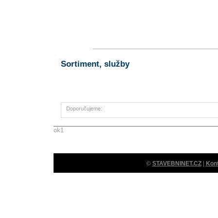
Sortiment, služby
Doporučujeme:
ok1
©
STAVEBNINET.CZ
|
Kon