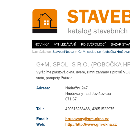
www.StavebníNet.cz
NOVINKY
VYHLEDÁVÁNÍ
RD SVÉPOMOCÍ
BAZAR STAV
Nacházíte se:
StavebniNet.cz
>
G+M, spol. s r.o. (pobočka Hrušova
G+M, SPOL. S R.O. (POBOČKA 
Vyrábíme plastová okna, dveře, zimní zahrady z profilů 
vrata, parapety, žaluzie.
Adresa:
Nádražní 247
Hrušovany nad Jevišovkou
671 67
Tel.:
420515238488, 42051522975
Email:
hrusovany@gm-okna.cz
Web:
http://http://www.gm-okna.cz