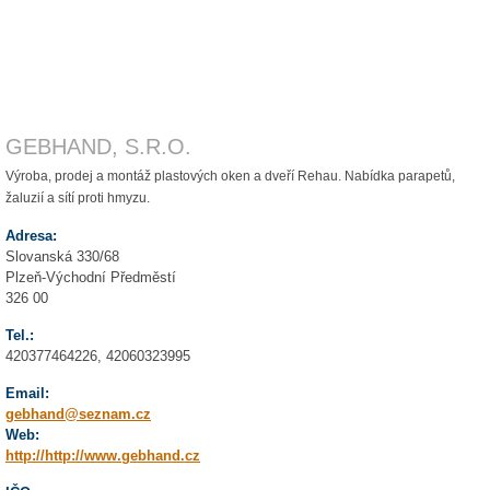
GEBHAND, S.R.O.
Výroba, prodej a montáž plastových oken a dveří Rehau. Nabídka parapetů,
žaluzií a sítí proti hmyzu.
Adresa:
Slovanská 330/68
Plzeň-Východní Předměstí
326 00
Tel.:
420377464226, 42060323995
Email:
gebhand@seznam.cz
Web:
http://http://www.gebhand.cz