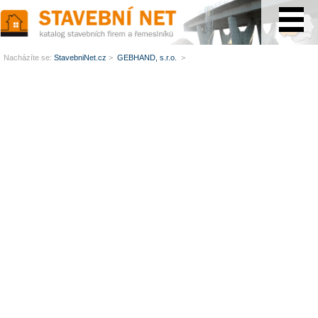
www.StavebníNet.cz
Nacházíte se:
StavebniNet.cz
>
GEBHAND, s.r.o.
>