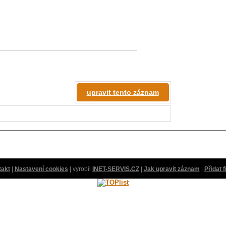
upravit tento záznam
takt
|
Nastavení cookies
| vyrobil
INET-SERVIS.CZ
|
Jak upravit záznam
|
Přidat 