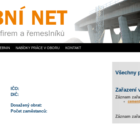
EBNIN
NABÍDKY PRÁCE V OBORU
KONTAKT
Všechny 
IČO:
Zařazení 
DIČ:
Záznam zařa
cement
Dosažený obrat:
Počet zaměstanců:
Záznam zařaz