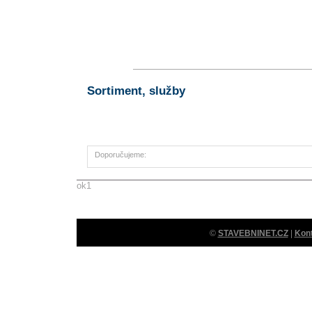
Sortiment, služby
Doporučujeme:
ok1
©
STAVEBNINET.CZ
|
Kon