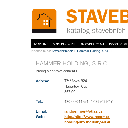
www.StavebníNet.cz
NOVINKY
VYHLEDÁVÁNÍ
RD SVÉPOMOCÍ
BAZAR STAV
Nacházíte se:
StavebniNet.cz
>
Hammer Holding, s.r.o.
>
HAMMER HOLDING, S.R.O.
Prodej a doprava cementu.
Adresa:
Třešňová 824
Habartov-Kluč
357 09
Tel.:
420777044754, 42035268247
Email:
jan.hammer@atlas.cz
Web:
http://http://www.hammer-
holding-sro.industry-eu.eu