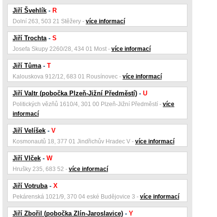
Jiří Švehlík
-
R
Dolní 263, 503 21 Stěžery -
více informací
Jiří Trochta
-
S
Josefa Skupy 2260/28, 434 01 Most -
více informací
Jiří Tůma
-
T
Kalouskova 912/12, 683 01 Rousínovec -
více informací
Jiří Valtr (pobočka Plzeň-Jižní Předměstí)
-
U
Politických vězňů 1610/4, 301 00 Plzeň-Jižní Předměstí -
více
informací
Jiří Velíšek
-
V
Kosmonautů 18, 377 01 Jindřichův Hradec V -
více informací
Jiří Vlček
-
W
Hrušky 235, 683 52 -
více informací
Jiří Votruba
-
X
Pekárenská 1021/9, 370 04 eské Budějovice 3 -
více informací
Jiří Zbořil (pobočka Zlín-Jaroslavice)
-
Y