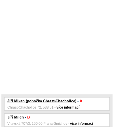
Jiří Mikan (pobočka Chrast-Chacholice)
-
A
Chrast-Chacholice 72, 538 51 -
více informací
Jiří Milch
-
B
Vltavská 707/3, 150 00 Praha-Smíchov -
více informací