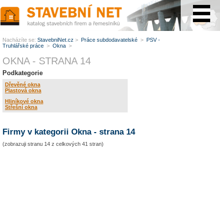
www.StavebníNet.cz
Nacházíte se:
StavebniNet.cz
>
Práce subdodavatelské
>
PSV -
Truhlářské práce
>
Okna
>
OKNA - STRANA 14
Podkategorie
Dřevěné okna
Plastová okna
Hliníkové okna
Střešní okna
Firmy v kategorii Okna - strana 14
(zobrazuji stranu 14 z celkových 41 stran)