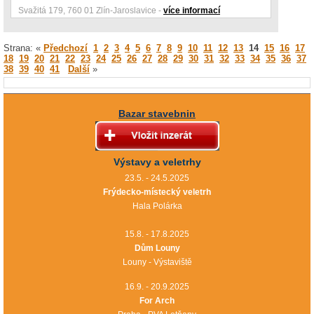
Svažitá 179, 760 01 Zlín-Jaroslavice -
více informací
Strana: «
Předchozí
1
2
3
4
5
6
7
8
9
10
11
12
13
14
15
16
17
18
19
20
21
22
23
24
25
26
27
28
29
30
31
32
33
34
35
36
37
38
39
40
41
Další
»
Bazar stavebnin
Výstavy a veletrhy
23.5. - 24.5.2025
Frýdecko-místecký veletrh
Hala Polárka
15.8. - 17.8.2025
Dům Louny
Louny - Výstaviště
16.9. - 20.9.2025
For Arch