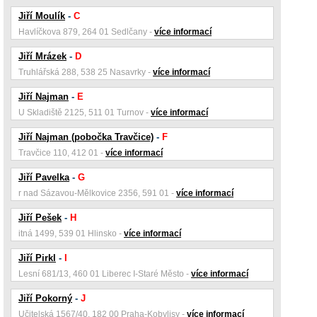
Jiří Moulík
-
C
Havlíčkova 879, 264 01 Sedlčany -
více informací
Jiří Mrázek
-
D
Truhlářská 288, 538 25 Nasavrky -
více informací
Jiří Najman
-
E
U Skladiště 2125, 511 01 Turnov -
více informací
Jiří Najman (pobočka Travčice)
-
F
Travčice 110, 412 01 -
více informací
Jiří Pavelka
-
G
r nad Sázavou-Mělkovice 2356, 591 01 -
více informací
Jiří Pešek
-
H
itná 1499, 539 01 Hlinsko -
více informací
Jiří Pirkl
-
I
Lesní 681/13, 460 01 Liberec I-Staré Město -
více informací
Jiří Pokorný
-
J
Učitelská 1567/40, 182 00 Praha-Kobylisy -
více informací