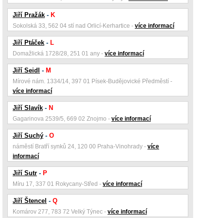
Jiří Pražák
-
K
Sokolská 33, 562 04 stí nad Orlicí-Kerhartice -
více informací
Jiří Ptáček
-
L
Domažlická 1728/28, 251 01 any -
více informací
Jiří Seidl
-
M
Mírové nám. 1334/14, 397 01 Písek-Budějovické Předměstí -
více informací
Jiří Slavík
-
N
Gagarinova 2539/5, 669 02 Znojmo -
více informací
Jiří Suchý
-
O
náměstí Bratří synků 24, 120 00 Praha-Vinohrady -
více
informací
Jiří Sutr
-
P
Míru 17, 337 01 Rokycany-Střed -
více informací
Jiří Štencel
-
Q
Komárov 277, 783 72 Velký Týnec -
více informací