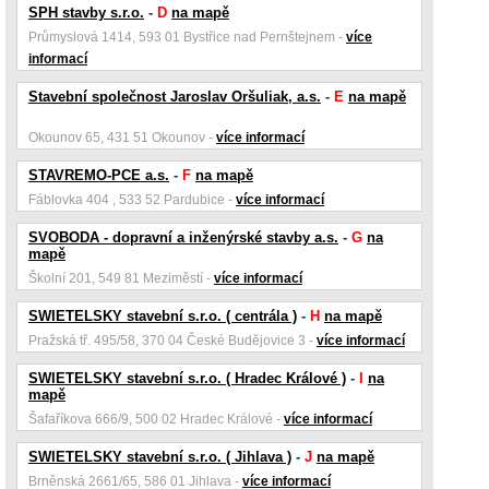
SPH stavby s.r.o.
-
D
na mapě
Průmyslová 1414, 593 01 Bystřice nad Pernštejnem -
více
informací
Stavební společnost Jaroslav Oršuliak, a.s.
-
E
na mapě
Okounov 65, 431 51 Okounov -
více informací
STAVREMO-PCE a.s.
-
F
na mapě
Fáblovka 404 , 533 52 Pardubice -
více informací
SVOBODA - dopravní a inženýrské stavby a.s.
-
G
na
mapě
Školní 201, 549 81 Meziměstí -
více informací
SWIETELSKY stavební s.r.o. ( centrála )
-
H
na mapě
Pražská tř. 495/58, 370 04 České Budějovice 3 -
více informací
SWIETELSKY stavební s.r.o. ( Hradec Králové )
-
I
na
mapě
Šafaříkova 666/9, 500 02 Hradec Králové -
více informací
SWIETELSKY stavební s.r.o. ( Jihlava )
-
J
na mapě
Brněnská 2661/65, 586 01 Jihlava -
více informací