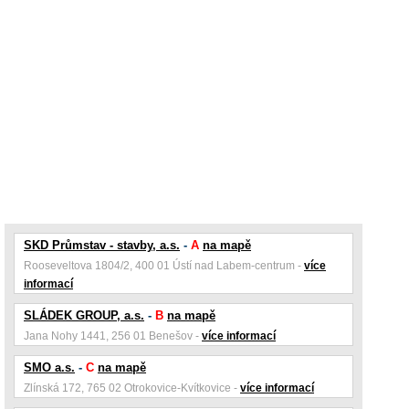
SKD Průmstav - stavby, a.s.
-
A
na mapě
Rooseveltova 1804/2, 400 01 Ústí nad Labem-centrum -
více
informací
SLÁDEK GROUP, a.s.
-
B
na mapě
Jana Nohy 1441, 256 01 Benešov -
více informací
SMO a.s.
-
C
na mapě
Zlínská 172, 765 02 Otrokovice-Kvítkovice -
více informací