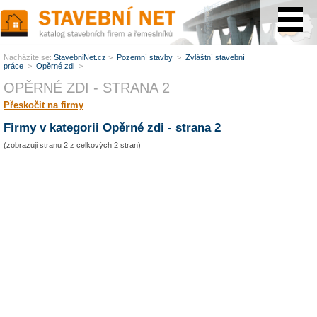
www.StavebníNet.cz
Nacházíte se:
StavebniNet.cz
>
Pozemní stavby
>
Zvláštní stavební
práce
>
Opěrné zdi
>
OPĚRNÉ ZDI - STRANA 2
Přeskočit na firmy
Firmy v kategorii Opěrné zdi - strana 2
(zobrazuji stranu 2 z celkových 2 stran)