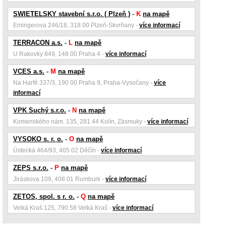
SWIETELSKY stavební s.r.o. ( Plzeň )
-
K
na mapě
Emingerova 246/18, 318 00 Plzeň-Skvrňany -
více informací
TERRACON a.s.
-
L
na mapě
U Rakovky 849, 148 00 Praha 4 -
více informací
VCES a.s.
-
M
na mapě
Na Harfě 337/3, 190 00 Praha 9, Praha-Vysočany -
více
informací
VPK Suchý s.r.o.
-
N
na mapě
Komenského nám. 135, 281 44 Kolín, Zásmuky -
více informací
VYSOKO s. r. o.
-
O
na mapě
Ústecká 464/93, 405 02 Děčín -
více informací
ZEPS s.r.o.
-
P
na mapě
Jiráskova 109, 408 01 Rumburk -
více informací
ZETOS, spol. s r. o.
-
Q
na mapě
Velká Kraš 125, 790 58 Velká Kraš -
více informací