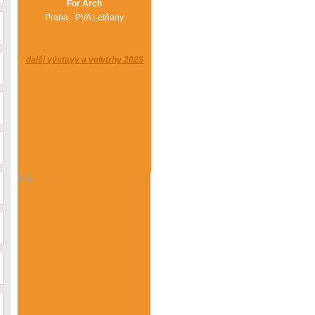
For Arch
Praha - PVA Letňany
další výstavy a veletrhy 2025
ok1