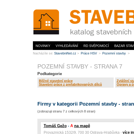
www.StavebníNet.cz
NOVINKY
VYHLEDÁVÁNÍ
RD SVÉPOMOCÍ
BAZAR STAV
Nacházíte se:
StavebniNet.cz
>
Práce HSV
>
Pozemní stavby
>
POZEMNÍ STAVBY - STRANA 7
Podkategorie
Běžné stavební práce
Zvláštní st
Stavební práce z prefabrikovaných dílců
Opravy a ú
Firmy v kategorii Pozemní stavby - stran
(zobrazuji stranu 7 z celkových 8 stran)
Tomáš Gežo
-
A
na mapě
Provaznická 1532/9, 700 30 Ostrava-Hrabůvka -
více i