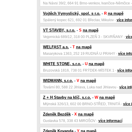
Na Návsi 39/2, 664 91 Brno-venkov, Ivančice-Němčice 
Vojtěch Vymyslický, spol. s r.o.
-
R
na mapě
Spálený kopec 621, 692 01 Břeclav, Mikulov -
více info
VT STAVBY, s.r.o.
-
S
na mapě
Vejprnická 689/12, 318 00 PLZEŇ 3 - SKVRŇANY -
víc
WELFAST a.s.
-
T
na mapě
Masarykova 1363, 252 19 RUDNÁ U PRAHY -
více inf
WHITE STONE, s.r.o.
-
U
na mapě
Bruzovská 1816, 738 01 FRÝDEK-MÍSTEK 1 -
více inf
WIDMANN, s.r.o.
-
V
na mapě
Tovární 80, 588 22 Jihlava, Luka nad Jihlavou -
více in
Z + H Stavby na klíč, s.r.o.
-
W
na mapě
Mlýnská 326/13, 602 00 BRNO-STŘED, TRNITÁ -
více 
Zdeněk Bezděk
-
X
na mapě
Gustavka 578, 338 43 MIROŠOV -
více informací
Zdeněk Kovanda
-
Y
na mapě