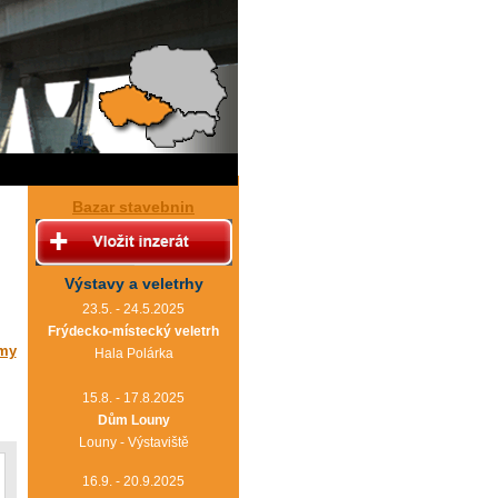
Bazar stavebnin
Výstavy a veletrhy
23.5. - 24.5.2025
Frýdecko-místecký veletrh
rmy
Hala Polárka
15.8. - 17.8.2025
Dům Louny
Louny - Výstaviště
16.9. - 20.9.2025