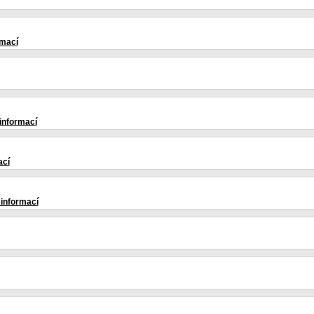
rmací
 informací
ací
 informací