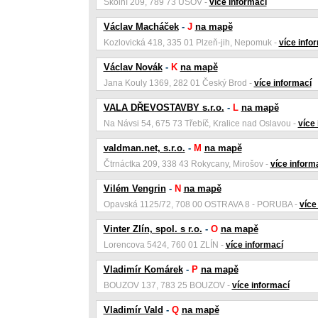
Školní 209, 789 73 ÚSOV -
více informací
Václav Macháček
-
J
na mapě
Kozlovická 418, 335 01 Plzeň-jih, Nepomuk -
více info
Václav Novák
-
K
na mapě
Jana Kouly 1369, 282 01 Český Brod -
více informací
VALA DŘEVOSTAVBY s.r.o.
-
L
na mapě
Na Návsi 54, 675 73 Třebíč, Kralice nad Oslavou -
více
valdman.net, s.r.o.
-
M
na mapě
Čtrnáctka 209, 338 43 Rokycany, Mirošov -
více inform
Vilém Vengrin
-
N
na mapě
Opavská 1125/72, 708 00 OSTRAVA 8 - PORUBA -
více
Vinter Zlín, spol. s r.o.
-
O
na mapě
Lorencova 5424, 760 01 ZLÍN -
více informací
Vladimír Komárek
-
P
na mapě
BOUZOV 137, 783 25 BOUZOV -
více informací
Vladimír Vald
-
Q
na mapě