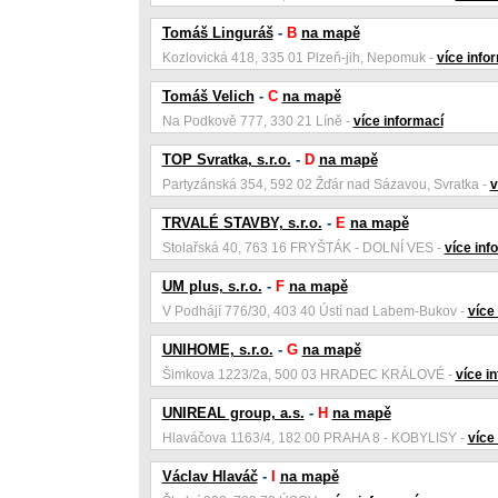
Tomáš Linguráš
-
B
na mapě
Kozlovická 418, 335 01 Plzeň-jih, Nepomuk -
více info
Tomáš Velich
-
C
na mapě
Na Podkově 777, 330 21 Líně -
více informací
TOP Svratka, s.r.o.
-
D
na mapě
Partyzánská 354, 592 02 Žďár nad Sázavou, Svratka -
v
TRVALÉ STAVBY, s.r.o.
-
E
na mapě
Stolařská 40, 763 16 FRYŠTÁK - DOLNÍ VES -
více inf
UM plus, s.r.o.
-
F
na mapě
V Podhájí 776/30, 403 40 Ústí nad Labem-Bukov -
více
UNIHOME, s.r.o.
-
G
na mapě
Šimkova 1223/2a, 500 03 HRADEC KRÁLOVÉ -
více i
UNIREAL group, a.s.
-
H
na mapě
Hlaváčova 1163/4, 182 00 PRAHA 8 - KOBYLISY -
více
Václav Hlaváč
-
I
na mapě