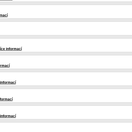
rmací
íce informací
ormací
 informací
nformací
 informací