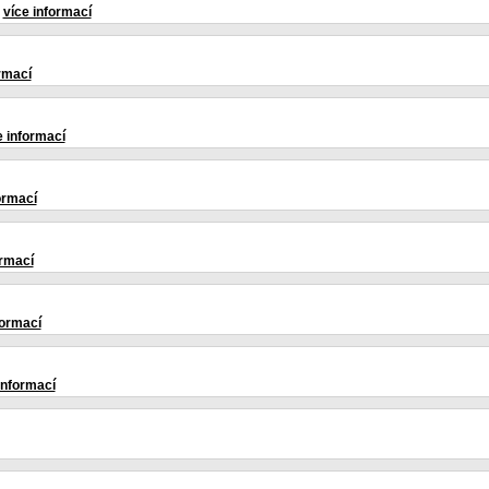
-
více informací
rmací
e informací
ormací
ormací
formací
informací