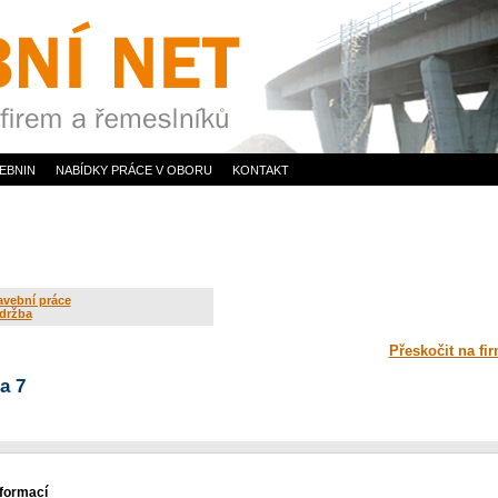
EBNIN
NABÍDKY PRÁCE V OBORU
KONTAKT
avební práce
držba
Přeskočit na fi
a 7
nformací