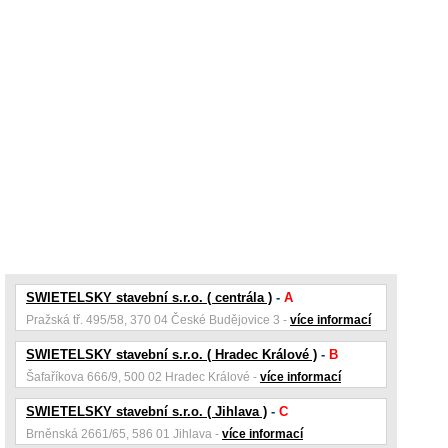
SWIETELSKY stavební s.r.o. ( centrála )
-
A
Pražská tř. 495/58, 370 04 České Budějovice 3 -
více informací
SWIETELSKY stavební s.r.o. ( Hradec Králové )
-
B
Šafaříkova 666/9, 500 02 Hradec Králové -
více informací
SWIETELSKY stavební s.r.o. ( Jihlava )
-
C
Brněnská 2661/65, 586 01 Jihlava -
více informací