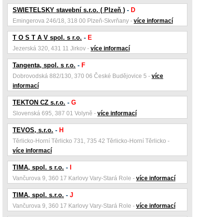
SWIETELSKY stavební s.r.o. ( Plzeň )
-
D
Emingerova 246/18, 318 00 Plzeň-Skvrňany -
více informací
T O S T A V spol. s r.o.
-
E
Jezerská 320, 431 11 Jirkov -
více informací
Tangenta, spol. s r.o.
-
F
Dobrovodská 882/130, 370 06 České Budějovice 5 -
více
informací
TEKTON CZ s.r.o.
-
G
Slovenská 695, 387 01 Volyně -
více informací
TEVOS, s.r.o.
-
H
Těrlicko-Horní Těrlicko 731, 735 42 Těrlicko-Horní Těrlicko -
více informací
TIMA, spol. s r.o.
-
I
Vančurova 9, 360 17 Karlovy Vary-Stará Role -
více informací
TIMA, spol. s.r.o.
-
J
Vančurova 9, 360 17 Karlovy Vary-Stará Role -
více informací