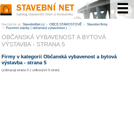
www.StavebníNet.cz
Nacházíte se:
StavebniNet.cz
>
OBCE,STAROSTOVĚ
>
Stavebni firmy
>
Pozemní stavby ( občanská vybavenost )
>
OBČANSKÁ VYBAVENOST A BYTOVÁ
VÝSTAVBA - STRANA 5
Firmy v kategorii Občanská vybavenost a bytová
výstavba - strana 5
(zobrazuji stranu 5 z celkových 5 stran)