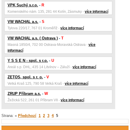
VPK Suchý s.r.o.
-
R
Komenského nám. 135, 281 44 Kolín, Zásmuky -
více informací
VW WACHAL a.s.
-
S
Tylova 220/17, 767 01 Kroměříž -
více informací
VW WACHAL a.s. ( Ostrava )
-
T
Masná 1850/4, 702 00 Ostrava-Moravská Ostrava -
více
informací
Y S S E N - spol. s r.o.
-
U
Areál s.p. DHL, 435 14 Litvínov – Záluží -
více informací
ZETOS, spol. s r. o.
-
V
Velká Kraš 125, 790 58 Velká Kraš -
více informací
ZRUP Příbram a.s.
-
W
Žežická 522, 261 01 Příbram VII -
více informací
Strana: «
Předchozí
1
2
3
4
5