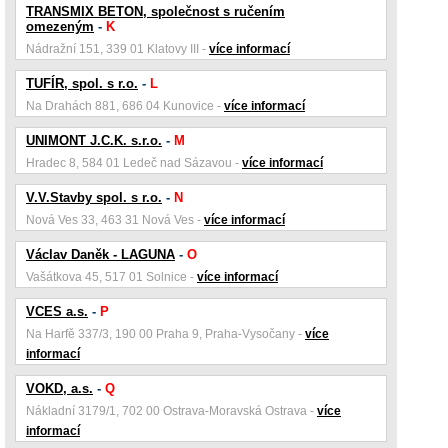
TRANSMIX BETON, společnost s ručením
omezeným
-
K
Nádražní 151, 339 01 Klatovy III -
více informací
TUFÍR, spol. s r.o.
-
L
Na Drahách 881, 686 04 Kunovice -
více informací
UNIMONT J.C.K. s.r.o.
-
M
Hradec 8, 584 01 Ledeč nad Sázavou -
více informací
V.V.Stavby spol. s r.o.
-
N
Nová Ves 33, 463 31 Nová Ves -
více informací
Václav Daněk - LAGUNA
-
O
Vašátkova 45, 517 01 Solnice -
více informací
VCES a.s.
-
P
Na Harfě 337/3, 190 00 Praha 9, Praha-Vysočany -
více
informací
VOKD, a.s.
-
Q
Nákladní 3179/1, 702 00 Ostrava-Moravská Ostrava -
více
informací