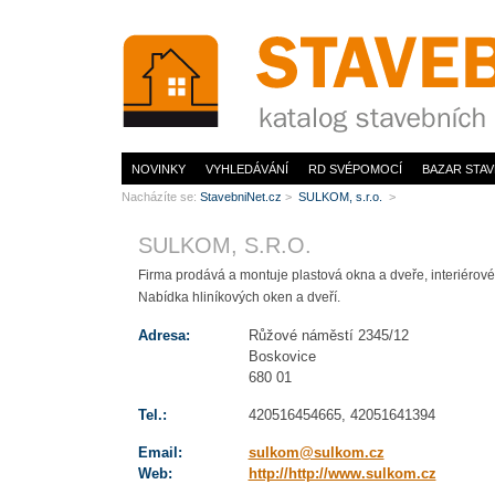
www.StavebníNet.cz
NOVINKY
VYHLEDÁVÁNÍ
RD SVÉPOMOCÍ
BAZAR STAV
Nacházíte se:
StavebniNet.cz
>
SULKOM, s.r.o.
>
SULKOM, S.R.O.
Firma prodává a montuje plastová okna a dveře, interiérov
Nabídka hliníkových oken a dveří.
Adresa:
Růžové náměstí 2345/12
Boskovice
680 01
Tel.:
420516454665, 42051641394
Email:
sulkom@sulkom.cz
Web:
http://http://www.sulkom.cz