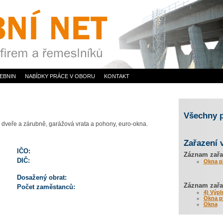
EBNIN
NABÍDKY PRÁCE V OBORU
KONTAKT
Všechny 
é dveře a zárubně, garážová vrata a pohony, euro-okna.
Zařazení 
IČO:
Záznam zařa
DIČ:
Okna p
Dosažený obrat:
Záznam zařaz
Počet zaměstanců:
4) Výpl
Okna p
Okna