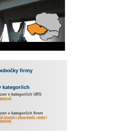
pobočky firmy
v kategoriích
zen v kategoriích URS
lastová
en v kategoriích firem
ně otvorů ( okna,dveře ,vrata )
lastové