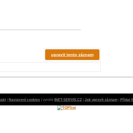
upravit tento záznam
takt
|
Nastavení cookies
| vyrobil
INET-SERVIS.CZ
|
Jak upravit záznam
|
Přidat 