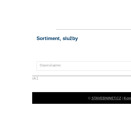
Sortiment, služby
Doporučujeme:
ok1
©
STAVEBNINET.CZ
|
Kon