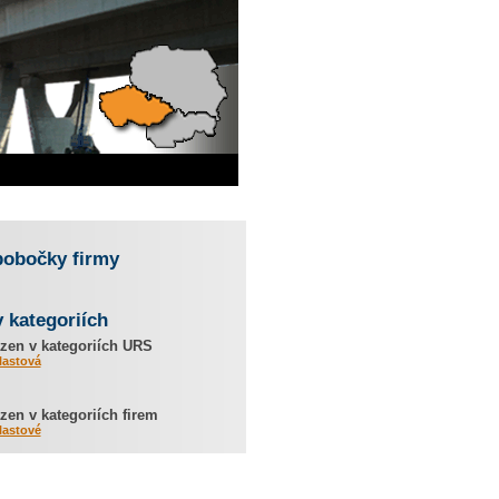
pobočky firmy
v kategoriích
zen v kategoriích URS
lastová
en v kategoriích firem
lastové