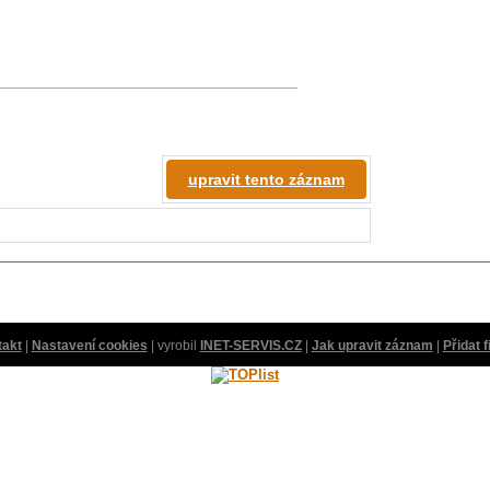
upravit tento záznam
takt
|
Nastavení cookies
| vyrobil
INET-SERVIS.CZ
|
Jak upravit záznam
|
Přidat 