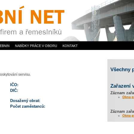
EBNIN
NABÍDKY PRÁCE V OBORU
KONTAKT
Všechny 
oskytování servisu.
IČO:
Zařazení 
DIČ:
Záznam zařa
Okna p
Dosažený obrat:
Počet zaměstanců:
Záznam zařaz
Okna p