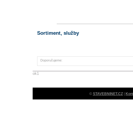
Sortiment, služby
Doporučujeme:
ok1
©
STAVEBNINET.CZ
|
Kon