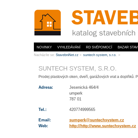
www.StavebníNet.cz
NOVINKY
VYHLEDÁVÁNÍ
RD SVÉPOMOCÍ
BAZAR STAV
Nacházíte se:
StavebniNet.cz
>
suntech system, s.r.o.
>
SUNTECH SYSTEM, S.R.O.
Prodej plastových oken, dveří, garážových vrat a doplňků. P
Adresa:
Jesenická 464/4
umperk
787 01
Tel.:
420774999565
Email:
sumperk@suntechsystem.cz
Web:
http://http://www.suntechsystem.cz