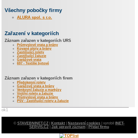
Všechny pobočky firmy
ALURA spol. s r.o.
Zařazení v kategoriích
Záznam zařazen v kategoriích URS
Průmyslové vrata a brány
Kované ploty a brány
Zastiňující rolety
Zastiňující žaluzie
Garážové vrata
697 - Textilie bytové
Záznam zařazen v kategoriích firem
Předokenní rolety
Garážové vrata a brány
Venkovní žaluzie a markýzy
Vnitřní rolety a žaluzie
Průmyslové vrata a brány
PSV - Zastiňující rolety a žaluzie
ok1
©
STAVEBNINET.CZ
|
Kontakt
|
Nastavení cookies
| vyrobil
INET-
SERVIS.CZ
|
Jak upravit záznam
|
Přidat firmu