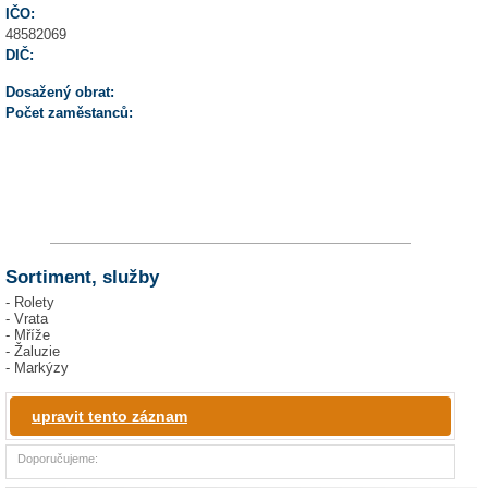
IČO:
48582069
DIČ:
Dosažený obrat:
Počet zaměstanců:
Sortiment, služby
- Rolety
- Vrata
- Mříže
- Žaluzie
- Markýzy
upravit tento záznam
Doporučujeme: