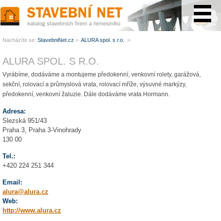
www.StavebníNet.cz
Nacházíte se:
StavebniNet.cz
>
ALURA spol. s r.o.
>
ALURA SPOL. S R.O.
Vyrábíme, dodáváme a montujeme předokenní, venkovní rolety, garážová,
sekční, rolovací a průmyslová vrata, rolovací mříže, výsuvné markýzy,
předokenní, venkovní žaluzie. Dále dodáváme vrata Hormann.
Adresa:
Slezská 951/43
Praha 3, Praha 3-Vinohrady
130 00
Tel.:
+420 224 251 344
Email:
alura@alura.cz
Web:
http://www.alura.cz