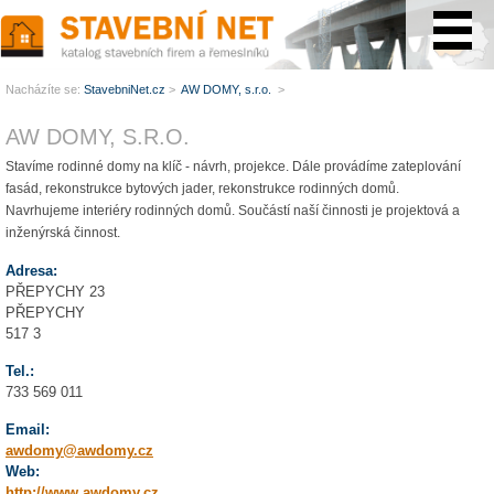
www.StavebníNet.cz
Nacházíte se:
StavebniNet.cz
>
AW DOMY, s.r.o.
>
AW DOMY, S.R.O.
Stavíme rodinné domy na klíč - návrh, projekce. Dále provádíme zateplování
fasád, rekonstrukce bytových jader, rekonstrukce rodinných domů.
Navrhujeme interiéry rodinných domů. Součástí naší činnosti je projektová a
inženýrská činnost.
Adresa:
PŘEPYCHY 23
PŘEPYCHY
517 3
Tel.:
733 569 011
Email:
awdomy@awdomy.cz
Web:
http://www.awdomy.cz