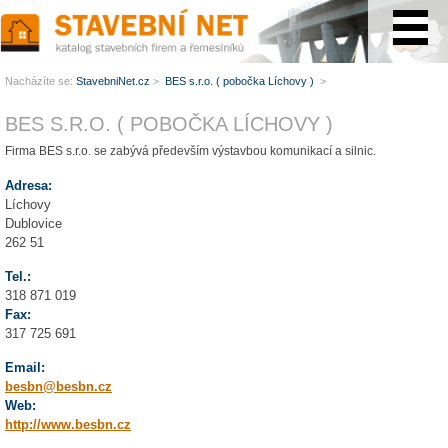
www.StavebníNet.cz
Nacházíte se:
StavebniNet.cz
>
BES s.r.o. ( pobočka Líchovy )
>
BES S.R.O. ( POBOČKA LÍCHOVY )
Firma BES s.r.o. se zabývá především výstavbou komunikací a silnic.
Adresa:
Líchovy
Dublovice
262 51
Tel.:
318 871 019
Fax:
317 725 691
Email:
besbn@besbn.cz
Web:
http://www.besbn.cz