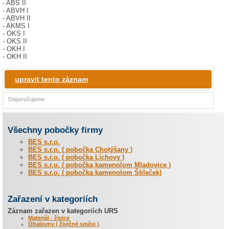
- ABS II
- ABVH I
- ABVH II
- AKMS I
- OKS I
- OKS II
- OKH I
- OKH II
upravit tento záznam
Doporučujeme:
Všechny pobočky firmy
BES s.r.o.
BES s.r.o. ( pobočka Chotýšany )
BES s.r.o. ( pobočka Líchovy )
BES s.r.o. ( pobočka kamenolom Mladovice )
BES s.r.o. ( pobočka kamenolom Štileček)
Zařazení v kategoriích
Záznam zařazen v kategoriích URS
Materiál - živice
Obalovny ( živičné směsi )