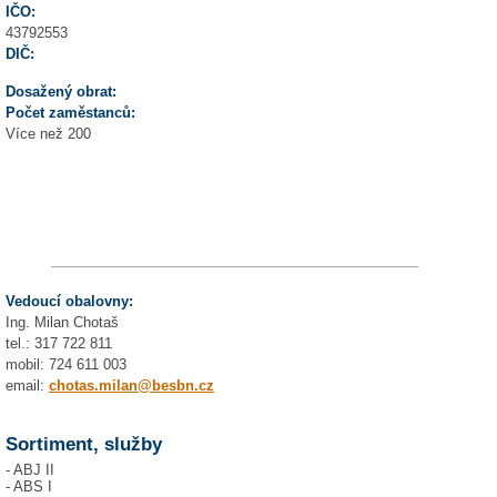
IČO:
43792553
DIČ:
Dosažený obrat:
Počet zaměstanců:
Více než 200
Vedoucí obalovny:
Ing. Milan Chotaš
tel.: 317 722 811
mobil: 724 611 003
email:
chotas.milan@besbn.cz
Sortiment, služby
- ABJ II
- ABS I