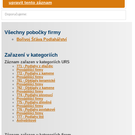
upravit tento záznam
Doporučujeme:
Všechny pobočky firmy
Bořivoj Šťáva Podlahářství
Zařazení v kategoriích
Záznam zařazen v kategoriích URS
771 - Podlahy z dlaždic
Provádějící firmy
772 - Podlahy z kamene
Provádějící firmy
781 - Obklady keramické
Provádějící firmy
782 - Obklady z kamene
Provádějící firmy
774 - Podlahy plovoucí
Provádějící firmy
775 - Podlahy dřevěné
Provádějící firmy
776 - Podlahy povlakové
Provádějící firmy
777 - Podlahy lité
Anhydritové
Záznam zařazen v kategoriích firem