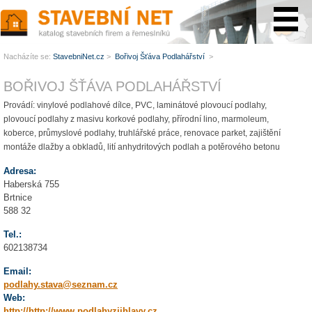
www.StavebníNet.cz
Nacházíte se:
StavebniNet.cz
>
Bořivoj Šťáva Podlahářství
>
BOŘIVOJ ŠŤÁVA PODLAHÁŘSTVÍ
Provádí: vinylové podlahové dílce, PVC, laminátové plovoucí podlahy,
plovoucí podlahy z masivu korkové podlahy, přírodní lino, marmoleum,
koberce, průmyslové podlahy, truhlářské práce, renovace parket, zajištění
montáže dlažby a obkladů, lití anhydritových podlah a potěrového betonu
Adresa:
Haberská 755
Brtnice
588 32
Tel.:
602138734
Email:
podlahy.stava@seznam.cz
Web:
http://http://www.podlahyzjihlavy.cz