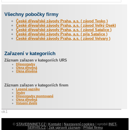
Všechny pobočky firmy
České dřevařské závody Praha, a.s. ( závod Tesko )
České dřevařské závody Praha, a.s. ( závod Velký Osek)
České dřevařské závody Praha, a.s. ( závod Satalice )
České dřevařské závody Praha, a.s. ( pila Satalice )
České dřevařské závody Praha, a.s. ( závod Velvary )
Zařazení v kategoriích
Záznam zařazen v kategoriích URS
Dřevostavby
Okna dřevěná
Okna dřevěná
Záznam zařazen v kategoriích firem
Lepené vazníky
Sruby
Dřevostavby montované
Okna dřevěná
Vstupní dveře
ok1
©
STAVEBNINET.CZ
|
Kontakt
|
Nastavení cookies
| vyrobil
INET-
SERVIS.CZ
|
Jak upravit záznam
|
Přidat firmu