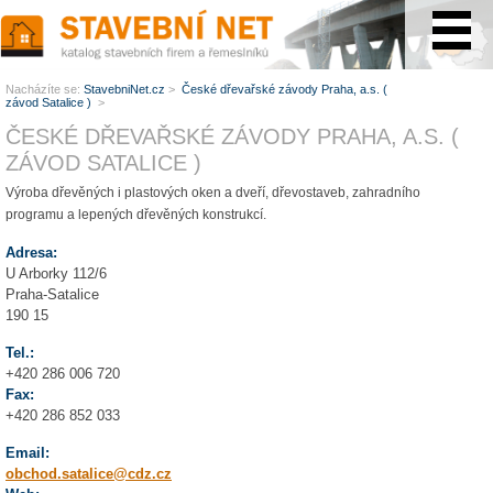
www.StavebníNet.cz
Nacházíte se:
StavebniNet.cz
>
České dřevařské závody Praha, a.s. (
závod Satalice )
>
ČESKÉ DŘEVAŘSKÉ ZÁVODY PRAHA, A.S. (
ZÁVOD SATALICE )
Výroba dřevěných i plastových oken a dveří, dřevostaveb, zahradního
programu a lepených dřevěných konstrukcí.
Adresa:
U Arborky 112/6
Praha-Satalice
190 15
Tel.:
+420 286 006 720
Fax:
+420 286 852 033
Email:
obchod.satalice@cdz.cz