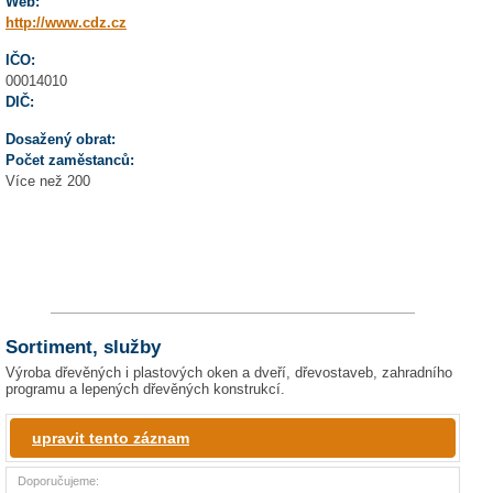
Web:
http://www.cdz.cz
IČO:
00014010
DIČ:
Dosažený obrat:
Počet zaměstanců:
Více než 200
Sortiment, služby
Výroba dřevěných i plastových oken a dveří, dřevostaveb, zahradního
programu a lepených dřevěných konstrukcí.
upravit tento záznam
Doporučujeme: