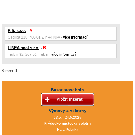
Kili, s.r.o.
-
A
Cecilka 228, 760 01 Zlín-Příluky -
více informací
LINEA spol.s r.o.
-
B
Trubín 82, 267 01 Trubín -
více informací
Strana:
1
Bazar stavebnin
Výstavy a veletrhy
23.5. - 24.5.2025
Frýdecko-místecký veletrh
Hala Polárka