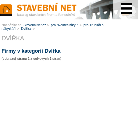
www.StavebníNet.cz
Nacházíte se:
StavebniNet.cz
>
pro "Řemeslníky "
>
pro Truhláři a
nábytkáři
>
Dvířka
>
DVÍŘKA
Firmy v kategorii Dvířka
(zobrazuji stranu 1 z celkových 1 stran)