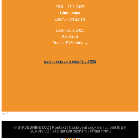
15.8. - 17.8.2025
Dům Louny
Louny - Výstaviště
16.9. - 20.9.2025
For Arch
Praha - PVA Letňany
další výstavy a veletrhy 2025
ok1
©
STAVEBNINET.CZ
|
Kontakt
|
Nastavení cookies
| vyrobil
INET-
SERVIS.CZ
|
Jak upravit záznam
|
Přidat firmu