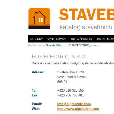
www.StavebníNet.cz
NOVINKY
VYHLEDÁVÁNÍ
RD SVÉPOMOCÍ
BAZAR STAV
Nacházíte se:
StavebniNet.cz
>
ELG-ELECTRIC, s.r.o.
>
ELG-ELECTRIC, S.R.O.
Dodávky a montáže slaboproudých systémů. Prodej elektroin
Adresa:
Svatoplukova 520
Veselí nad Moravou
698 01
Tel.:
+420 518 326 555
Fax:
+420 736 765 481
Email:
info@elgelectric.com
Web:
http://www.elgelectric.com