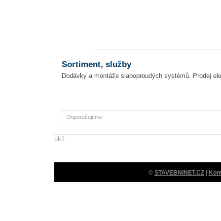
Sortiment, služby
Dodávky a montáže slaboproudých systémů. Prodej elekt
Doporučujeme:
ok1
©
STAVEBNINET.CZ
|
Kon