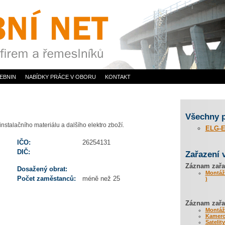
EBNIN
NABÍDKY PRÁCE V OBORU
KONTAKT
Všechny 
stalačního materiálu a dalšího elektro zboží.
ELG-E
IČO:
26254131
DIČ:
Zařazení 
Záznam zařa
Dosažený obrat:
Montáže
Počet zaměstanců:
méně než 25
)
Záznam zařaz
Montáže
Kamero
Satelit