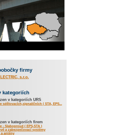
pobočky firmy
LECTRIC, s.r.o.
v kategoriích
zen v kategoriích URS
 sdělovacích,signaličních ( STA, EPS...
en v kategoriích firem
 - Slaboproud ( EPS,STA )
vé a zabezpečovací systémy
y a antény