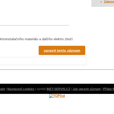
Zabezp
roinstalačního materiálu a dalšího elektro zboží.
upravit tento záznam
takt
|
Nastavení cookies
| vyrobil
INET-SERVIS.CZ
|
Jak upravit záznam
|
Přidat 