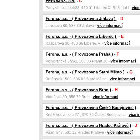
FEROMAX, a.s.
-
C
Partyzánská 444/33, 460 01 Liberec XI-Růžodol I -
více
Ferona, a.s. - ( Provozovna Jihlava )
-
D
Jiráskova 86, 587 30 Jihlava -
více informací
Ferona, a.s. - ( Provozovna Liberec )
-
E
Kašparova 30, 460 06 Liberec VI -
více informací
Ferona, a.s. - ( Provozovna Praha )
-
F
Polygrafická 3/262, 108 33 Praha 10 -
více informací
Ferona, a.s. - ( Provozovna Staré Město )
-
G
Brněnská 1509, 686 02 Staré Město -
více informací
Ferona, a.s. - ( Provozovna Brno )
-
H
Vídeňská 89, 656 72 Brno -
více informací
Ferona, a.s. - ( Provozovna České Budějovice )
-
Kněžskodvorská 27 , 370 39 České Budějovice -
více i
Ferona, a.s. - ( Provozovna Hradec Králové )
-
J
Vážní 847, 501 12 Hradec Králové -
více informací