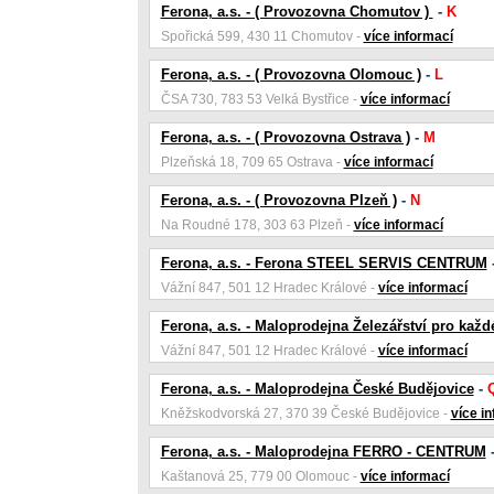
Ferona, a.s. - ( Provozovna Chomutov )
-
K
Spořická 599, 430 11 Chomutov -
více informací
Ferona, a.s. - ( Provozovna Olomouc )
-
L
ČSA 730, 783 53 Velká Bystřice -
více informací
Ferona, a.s. - ( Provozovna Ostrava )
-
M
Plzeňská 18, 709 65 Ostrava -
více informací
Ferona, a.s. - ( Provozovna Plzeň )
-
N
Na Roudné 178, 303 63 Plzeň -
více informací
Ferona, a.s. - Ferona STEEL SERVIS CENTRUM
Vážní 847, 501 12 Hradec Králové -
více informací
Ferona, a.s. - Maloprodejna Železářství pro kaž
Vážní 847, 501 12 Hradec Králové -
více informací
Ferona, a.s. - Maloprodejna České Budějovice
-
Kněžskodvorská 27, 370 39 České Budějovice -
více i
Ferona, a.s. - Maloprodejna FERRO - CENTRUM
Kaštanová 25, 779 00 Olomouc -
více informací