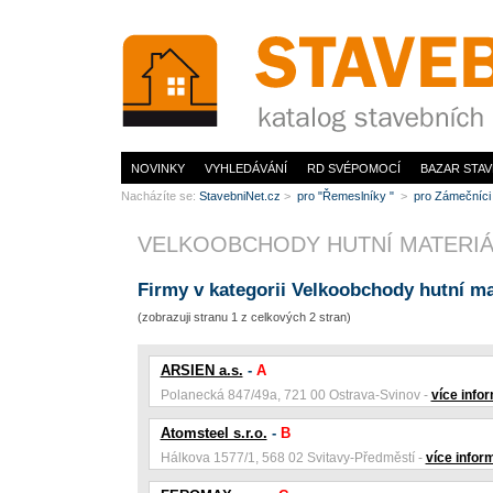
www.StavebníNet.cz
NOVINKY
VYHLEDÁVÁNÍ
RD SVÉPOMOCÍ
BAZAR STAV
Nacházíte se:
StavebniNet.cz
>
pro "Řemeslníky "
>
pro Zámečníc
VELKOOBCHODY HUTNÍ MATERIÁ
Firmy v kategorii Velkoobchody hutní ma
(zobrazuji stranu 1 z celkových 2 stran)
ARSIEN a.s.
-
A
Polanecká 847/49a, 721 00 Ostrava-Svinov -
více info
Atomsteel s.r.o.
-
B
Hálkova 1577/1, 568 02 Svitavy-Předměstí -
více infor