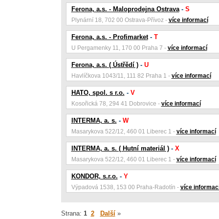
Ferona, a.s. - Maloprodejna Ostrava
-
S
Plynární 18, 702 00 Ostrava-Přívoz -
více informací
Ferona, a.s. - Profimarket
-
T
U Pergamenky 11, 170 00 Praha 7 -
více informací
Ferona, a.s. ( Ústřědí )
-
U
Havlíčkova 1043/11, 111 82 Praha 1 -
více informací
HATO, spol. s r.o.
-
V
Kosořická 78, 294 41 Dobrovice -
více informací
INTERMA, a. s.
-
W
Masarykova 522/12, 460 01 Liberec 1 -
více informací
INTERMA, a. s. ( Hutní materiál )
-
X
Masarykova 522/12, 460 01 Liberec 1 -
více informací
KONDOR, s.r.o.
-
Y
Výpadová 1538, 153 00 Praha-Radotín -
více informac
Strana:
1
2
Další
»