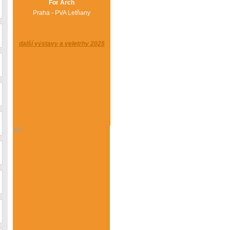
For Arch
Praha - PVA Letňany
další výstavy a veletrhy 2025
ok1