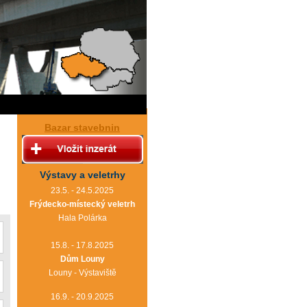
Bazar stavebnin
Výstavy a veletrhy
23.5. - 24.5.2025
Frýdecko-místecký veletrh
Hala Polárka
15.8. - 17.8.2025
Dům Louny
Louny - Výstaviště
16.9. - 20.9.2025