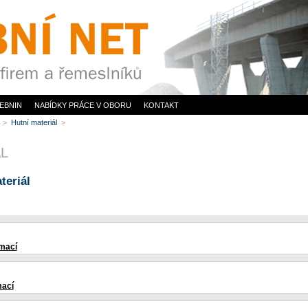
EBNIN
NABÍDKY PRÁCE V OBORU
KONTAKT
i
>
Hutní materiál
>
L
teriál
rmací
mací