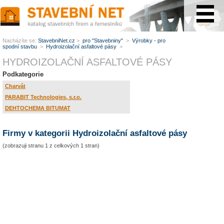
www.StavebníNet.cz
Nacházíte se:
StavebniNet.cz
>
pro "Stavebniny"
>
Výrobky - pro
spodní stavbu
>
Hydroizolační asfaltové pásy
>
HYDROIZOLAČNÍ ASFALTOVÉ PÁSY
Podkategorie
Charvát
PARABIT Technologies, s.r.o.
DEHTOCHEMA BITUMAT
Firmy v kategorii Hydroizolační asfaltové pásy
(zobrazuji stranu 1 z celkových 1 stran)