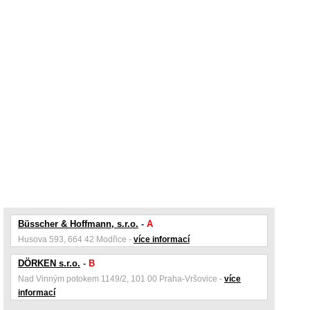
Büsscher & Hoffmann, s.r.o.
-
A
Husova 593, 664 42 Modřice -
více informací
DÖRKEN s.r.o.
-
B
Nad Vinným potokem 1149/2, 101 00 Praha-Vršovice -
více
informací