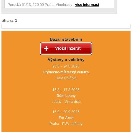
Perucká 61/13, 120 00 Praha-Vinohrady -
více informací
Strana:
1
Bazar stavebnin
Výstavy a veletrhy
23.5. - 24.5.2025
Frýdecko-místecký veletrh
Hala Polárka
15.8. - 17.8.2025
Dům Louny
Louny - Výstaviště
16.9. - 20.9.2025
For Arch
Praha - PVA Letňany