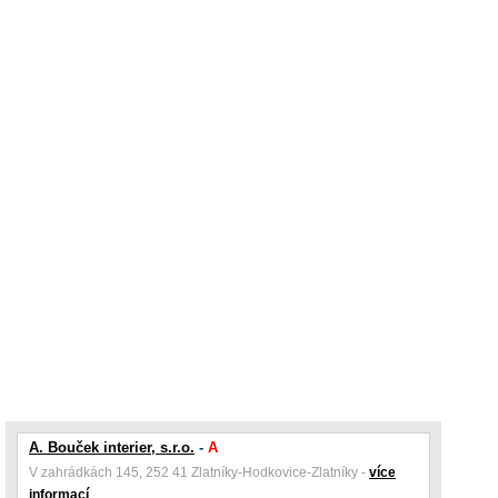
A. Bouček interier, s.r.o.
-
A
V zahrádkách 145, 252 41 Zlatníky-Hodkovice-Zlatníky -
více
informací