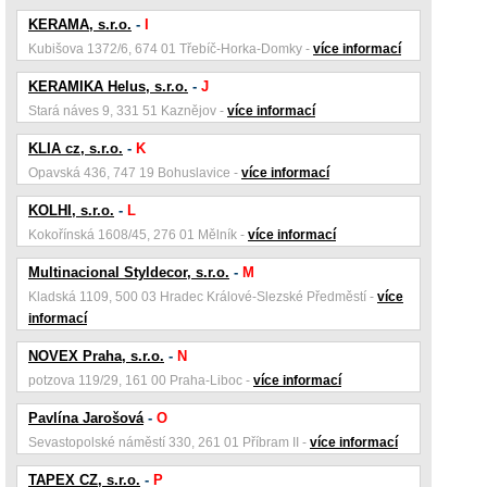
KERAMA, s.r.o.
-
I
Kubišova 1372/6, 674 01 Třebíč-Horka-Domky -
více informací
KERAMIKA Helus, s.r.o.
-
J
Stará náves 9, 331 51 Kaznějov -
více informací
KLIA cz, s.r.o.
-
K
Opavská 436, 747 19 Bohuslavice -
více informací
KOLHI, s.r.o.
-
L
Kokořínská 1608/45, 276 01 Mělník -
více informací
Multinacional Styldecor, s.r.o.
-
M
Kladská 1109, 500 03 Hradec Králové-Slezské Předměstí -
více
informací
NOVEX Praha, s.r.o.
-
N
potzova 119/29, 161 00 Praha-Liboc -
více informací
Pavlína Jarošová
-
O
Sevastopolské náměstí 330, 261 01 Příbram II -
více informací
TAPEX CZ, s.r.o.
-
P