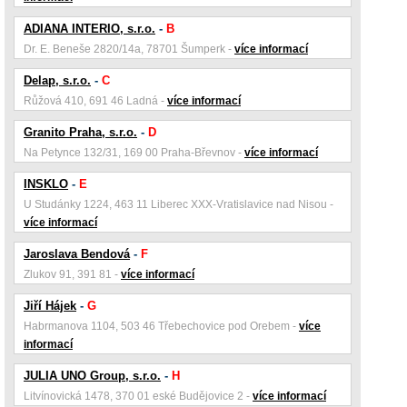
ADIANA INTERIO, s.r.o.
-
B
Dr. E. Beneše 2820/14a, 78701 Šumperk -
více informací
Delap, s.r.o.
-
C
Růžová 410, 691 46 Ladná -
více informací
Granito Praha, s.r.o.
-
D
Na Petynce 132/31, 169 00 Praha-Břevnov -
více informací
INSKLO
-
E
U Studánky 1224, 463 11 Liberec XXX-Vratislavice nad Nisou -
více informací
Jaroslava Bendová
-
F
Zlukov 91, 391 81 -
více informací
Jiří Hájek
-
G
Habrmanova 1104, 503 46 Třebechovice pod Orebem -
více
informací
JULIA UNO Group, s.r.o.
-
H
Litvínovická 1478, 370 01 eské Budějovice 2 -
více informací