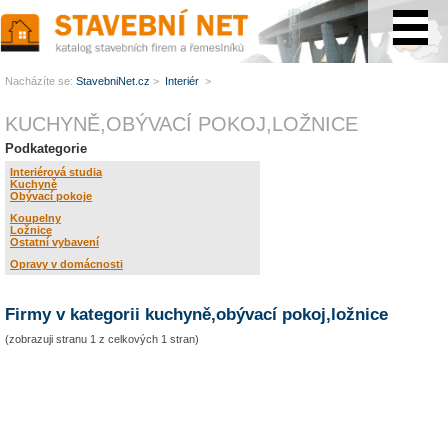
www.StavebníNet.cz
Nacházíte se:
StavebniNet.cz
>
Interiér
>
KUCHYNĚ,OBÝVACÍ POKOJ,LOŽNICE
Podkategorie
Interiérová studia
Kuchyně
Obývací pokoje
Koupelny
Ložnice
Ostatní vybavení
Opravy v domácnosti
Firmy v kategorii kuchyně,obývací pokoj,ložnice
(zobrazuji stranu 1 z celkových 1 stran)