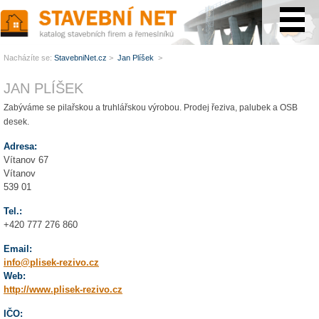
www.StavebníNet.cz
Nacházíte se:
StavebniNet.cz
>
Jan Plíšek
>
JAN PLÍŠEK
Zabýváme se pilařskou a truhlářskou výrobou. Prodej řeziva, palubek a OSB
desek.
Adresa:
Vítanov 67
Vítanov
539 01
Tel.:
+420 777 276 860
Email:
info@plisek-rezivo.cz
Web:
http://www.plisek-rezivo.cz
IČO: