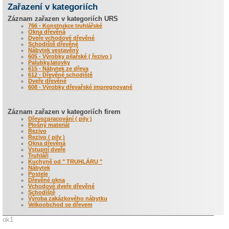
Zařazení v kategoriích
Záznam zařazen v kategoriích URS
766 - Konstrukce truhlářské
Okna dřevěná
Dveře vchodové dřevěné
Schodiště dřevěné
Nábytek vestavěný
605 - Výrobky pilařské ( řezivo )
Palubky,latovky
615 - Nábytek ze dřeva
612 - Dřevěné schodiště
Dveře dřevěné
608 - Výrobky dřevařské impregnované
Záznam zařazen v kategoriích firem
Dřevozpracování ( pily )
Plošný materiál
Řezivo
Řezivo ( pily )
Okna dřevěná
Vstupní dveře
Truhláři
Kuchyně od " TRUHLÁRU "
Nábytek
Postele
Dřevěné okna
Vchodové dveře dřevěné
Schodiště
Výroba zakázkového nábytku
Velkoobchod se dřevem
ok1