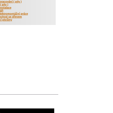
racování ( pily )
 pily )
instalace
áři
lektromontážní práce
bchod se dřevem
í plošiny