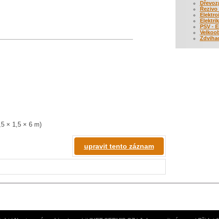
Dřevozp
Řezivo (
Elektro
Elektrik
PSV - E
Velkoo
Zdvihac
,5 × 1,5 × 6 m)
upravit tento záznam