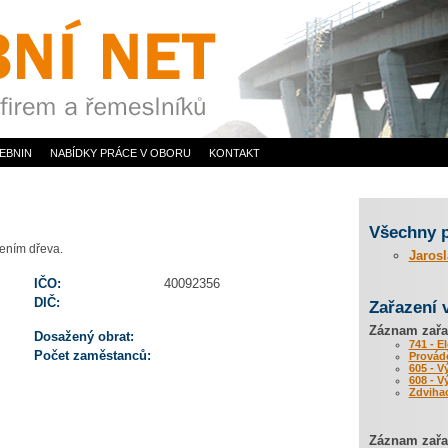
EBNIN
NABÍDKY PRÁCE V OBORU
KONTAKT
Všechny 
šením dřeva.
Jaros
IČO:
40092356
DIČ:
Zařazení 
Záznam zařa
Dosažený obrat:
741 - E
Počet zaměstanců:
Provádě
605 - V
608 - 
Zdvihac
Záznam zařaz