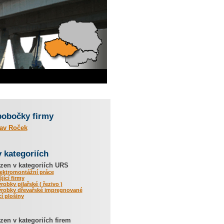
pobočky firmy
lav Roček
v kategoriích
zen v kategoriích URS
lektromontážní práce
jící firmy
ýrobky pilařské ( řezivo )
Výrobky dřevařské impregnované
í plošiny
en v kategoriích firem