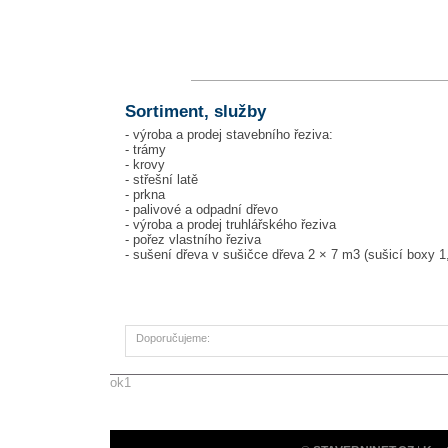
Sortiment, služby
- výroba a prodej stavebního řeziva:
- trámy
- krovy
- střešní latě
- prkna
- palivové a odpadní dřevo
- výroba a prodej truhlářského řeziva
- pořez vlastního řeziva
- sušení dřeva v sušičce dřeva 2 × 7 m3 (sušicí boxy 1
Doporučujeme:
ok1