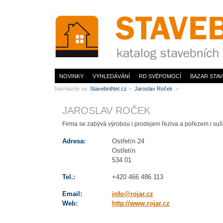
www.StavebníNet.cz
NOVINKY
VYHLEDÁVÁNÍ
RD SVÉPOMOCÍ
BAZAR STAV
Nacházíte se:
StavebniNet.cz
>
Jaroslav Roček
>
JAROSLAV ROČEK
Firma se zabývá výrobou i prodejem řeziva a pořezem i su
Adresa:
Ostřetín 24
Ostřetín
534 01
Tel.:
+420 466 486 113
Email:
info@rojar.cz
Web:
http://www.rojar.cz