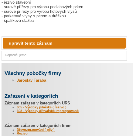
- řezivo stavební
- surové přířezy pro výrobu podlahových prken
- surové přířezy pro výrobu hotových vlysů
- parketové vlysy s perem a drážkou
- špalíková dlažba
upravit tento záznam
Doporučujeme:
Všechny pobočky firmy
Jaroslav Taraba
Zařazení v kategoriích
Záznam zařazen v kategoriích URS
605 - Výrobky pilařské ( řezivo )
608 - Výrobky dřevařské impregnované
Záznam zařazen v kategoriích firem
Dřevozpracování ( pily )
Řezivo