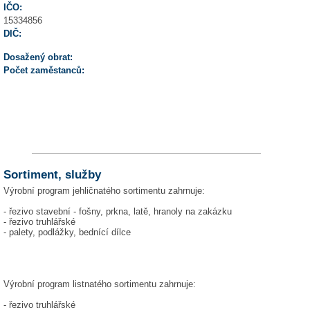
IČO:
15334856
DIČ:
Dosažený obrat:
Počet zaměstanců:
Sortiment, služby
Výrobní program jehličnatého sortimentu zahrnuje:
- řezivo stavební - fošny, prkna, latě, hranoly na zakázku
- řezivo truhlářské
- palety, podlážky, bednící dílce
Výrobní program listnatého sortimentu zahrnuje:
- řezivo truhlářské