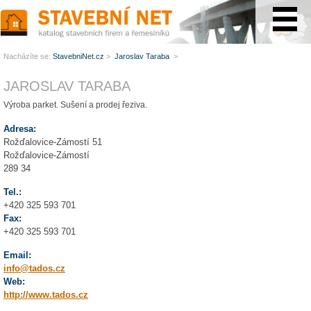
www.StavebníNet.cz
Nacházíte se:
StavebniNet.cz
>
Jaroslav Taraba
>
JAROSLAV TARABA
Výroba parket. Sušení a prodej řeziva.
Adresa:
Rožďalovice-Zámostí 51
Rožďalovice-Zámostí
289 34
Tel.:
+420 325 593 701
Fax:
+420 325 593 701
Email:
info@tados.cz
Web:
http://www.tados.cz