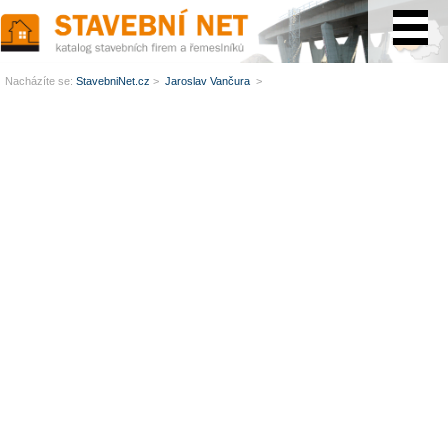
www.StavebníNet.cz
Nacházíte se:
StavebniNet.cz
>
Jaroslav Vančura
>