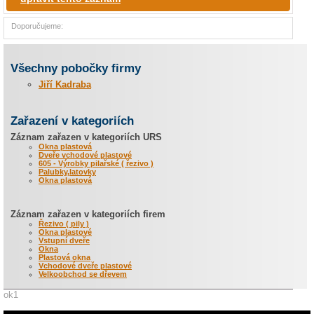
Doporučujeme:
Všechny pobočky firmy
Jiří Kadraba
Zařazení v kategoriích
Záznam zařazen v kategoriích URS
Okna plastová
Dveře vchodové plastové
605 - Výrobky pilařské ( řezivo )
Palubky,latovky
Okna plastová
Záznam zařazen v kategoriích firem
Řezivo ( pily )
Okna plastové
Vstupní dveře
Okna
Plastová okna
Vchodové dveře plastové
Velkoobchod se dřevem
ok1