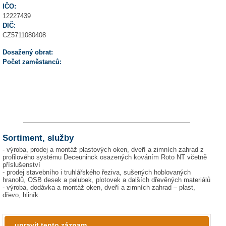
IČO:
12227439
DIČ:
CZ5711080408
Dosažený obrat:
Počet zaměstanců:
Sortiment, služby
- výroba, prodej a montáž plastových oken, dveří a zimních zahrad z
profilového systému Deceuninck osazených kováním Roto NT včetně
příslušenství
- prodej stavebního i truhlářského řeziva, sušených hoblovaných
hranolů, OSB desek a palubek, plotovek a dalších dřevěných materiálů
- výroba, dodávka a montáž oken, dveří a zimních zahrad – plast,
dřevo, hliník.
upravit tento záznam