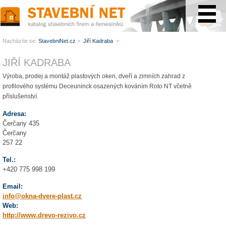
www.StavebníNet.cz
Nacházíte se:
StavebniNet.cz
>
Jiří Kadraba
>
JIŘÍ KADRABA
Výroba, prodej a montáž plastových oken, dveří a zimních zahrad z
profilového systému Deceuninck osazených kováním Roto NT včetně
příslušenství.
Adresa:
Čerčany 435
Čerčany
257 22
Tel.:
+420 775 998 199
Email:
info@okna-dvere-plast.cz
Web:
http://www.drevo-rezivo.cz