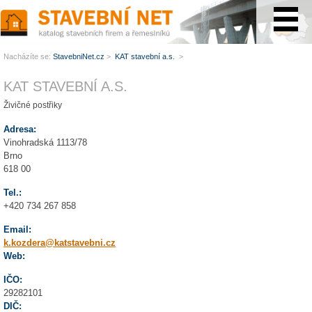
www.StavebníNet.cz
Nacházíte se:
StavebniNet.cz
>
KAT stavební a.s.
>
KAT STAVEBNÍ A.S.
Živičné postřiky
Adresa:
Vinohradská 1113/78
Brno
618 00
Tel.:
+420 734 267 858
Email:
k.kozdera@katstavebni.cz
Web:
IČO:
29282101
DIČ: