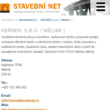
www.StavebníNet.cz
Nacházíte se:
StavebniNet.cz
>
KERNER, s.r.o. ( Mělník )
>
KERNER, S.R.O. ( MĚLNÍK )
Vyrábíme dřevěná okna a eurookna , balkonové dveře a posuvné portály,
vchodové dřevěné dveře a interiérové dveře z masivu. Dále eurookna v
rustikálním profilu, špaletová okna, repliky historických oken a dveří do
památkově chráněných objektů. Nádražní 3740 276 01 Mělník, Mělník
Adresa:
Nádražní 3740
Mělník
276 01
Tel.:
+420 731 445 622
Email:
info@eurookna-kerner.cz
Web:
http://www.eurookna-kerner.cz