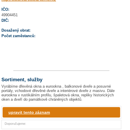
IČO:
49904451
DIČ:
Dosažený obrat:
Počet zaměstanců:
Sortiment, služby
Vyrábíme dřevěná okna a eurookna , balkonové dveře a posuvné
portály, vchodové dřevěné dveře a interiérové dveře z masivu. Dále
eurookna v rustikálním profilu, špaletová okna, repliky historických
oken a dveří do památkově chráněných objektů.
upravit tento záznam
Doporučujeme: