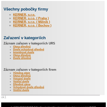
Všechny pobočky firmy
KERNER, s.r.o.
KERNER, s.r.o. ( Praha )
KERNER, s.r.o. ( Mělník )
KERNER, s.r.o. ( Bochov )
Zařazení v kategoriích
Záznam zařazen v kategoriích URS
Okna dřevěná
Dveře vchodové dřevěné
Interiérové dveře
Okna dřevěná
Dveře dřevěné
Záznam zařazen v kategoriích firem
Výměna oken
Okna dřevěná
Vstupní dveře
Vnitřní dveře
Dřevěné okna
Vchodové dveře dřevěné
Vnitřní dveře
ok1