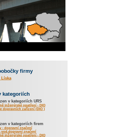
pobočky firmy
 Líska
v kategoriích
zen v kategoriích URS
ě inženýrské opatření - DIO
 dopravních zařízení (DIO )
en v kategoriích firem
 - dopravní značení
a vod.dopravní značení
ě inženýrské opatření - DIO