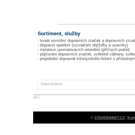
Sortiment, služby
- trvalé umístění dopravních značek a dopravních zrca
- dopravní opatření (vyznačení objížďky a uzavírky)
- instalace zpomalovacích retardérů (příčných prahů)
- půjčování dopravních značek, světelné zábrany, svět
- projednání dopravně inženýrského řešení s příslušným
Doporučujeme:
ok1
©
STAVEBNINET.CZ
|
Kon