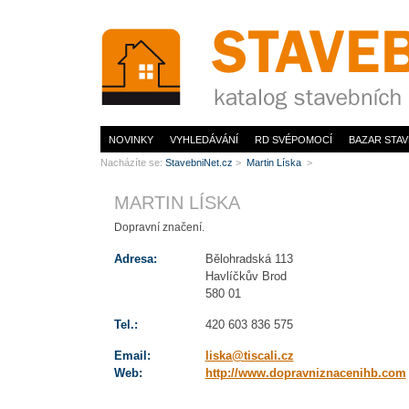
www.StavebníNet.cz
NOVINKY
VYHLEDÁVÁNÍ
RD SVÉPOMOCÍ
BAZAR STAV
Nacházíte se:
StavebniNet.cz
>
Martin Líska
>
MARTIN LÍSKA
Dopravní značení.
Adresa:
Bělohradská 113
Havlíčkův Brod
580 01
Tel.:
420 603 836 575
Email:
liska@tiscali.cz
Web:
http://www.dopravniznacenihb.com