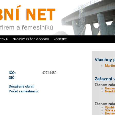
EBNIN
NABÍDKY PRÁCE V OBORU
KONTAKT
Všechny 
Martin
IČO:
42744482
DIČ:
Zařazení 
Záznam zařa
Dosažený obrat:
Dopravn
Počet zaměstanců:
Montáže
Záznam zařaz
Výrobky
Svislé 
Dopravn