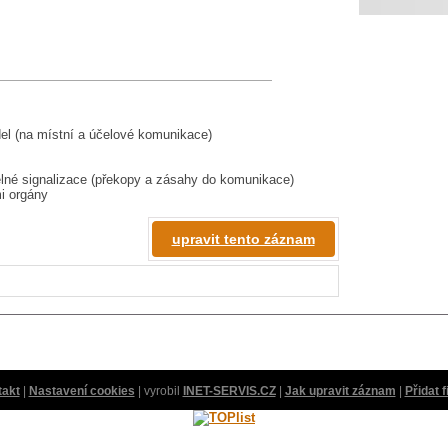
del (na místní a účelové komunikace)
elné signalizace (překopy a zásahy do komunikace)
i orgány
upravit tento záznam
takt
|
Nastavení cookies
| vyrobil
INET-SERVIS.CZ
|
Jak upravit záznam
|
Přidat 