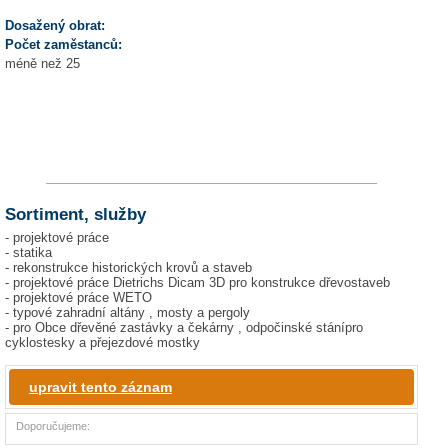
Dosažený obrat:
Počet zaměstanců:
méně než 25
Sortiment, služby
- projektové práce
- statika
- rekonstrukce historických krovů a staveb
- projektové práce Dietrichs Dicam 3D pro konstrukce dřevostaveb
- projektové práce WETO
- typové zahradní altány , mosty a pergoly
- pro Obce dřevěné zastávky a čekárny , odpočinské stánípro
cyklostesky a přejezdové mostky
upravit tento záznam
Doporučujeme: