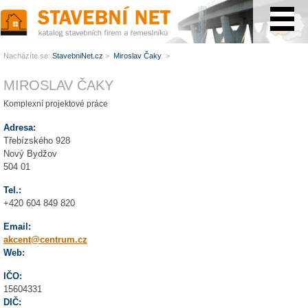
www.StavebníNet.cz
Nacházíte se:
StavebniNet.cz
>
Miroslav Čaky
>
MIROSLAV ČAKY
Komplexní projektové práce
Adresa:
Třebízského 928
Nový Bydžov
504 01
Tel.:
+420 604 849 820
Email:
akcent@centrum.cz
Web:
IČO:
15604331
DIČ: