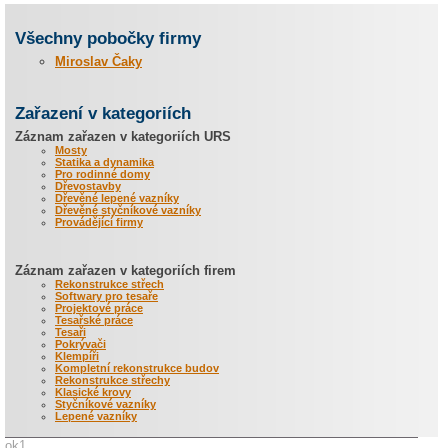
Všechny pobočky firmy
Miroslav Čaky
Zařazení v kategoriích
Záznam zařazen v kategoriích URS
Mosty
Statika a dynamika
Pro rodinné domy
Dřevostavby
Dřevěné lepené vazníky
Dřevěné styčníkové vazníky
Provádějící firmy
Záznam zařazen v kategoriích firem
Rekonstrukce střech
Softwary pro tesaře
Projektové práce
Tesařské práce
Tesaři
Pokrývači
Klempíři
Kompletní rekonstrukce budov
Rekonstrukce střechy
Klasické krovy
Styčníkové vazníky
Lepené vazníky
ok1