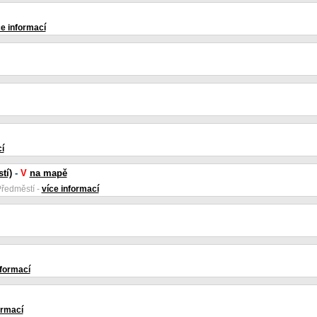
ce informací
í
tí)
-
V
na mapě
Předměstí -
více informací
nformací
ormací