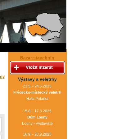
Bazar stavebnin
rmy
Výstavy a veletrhy
23.5. - 24.5.2025
Frýdecko-místecký veletrh
Hala Polárka
15.8. - 17.8.2025
Dům Louny
Louny - Výstaviště
16.9. - 20.9.2025