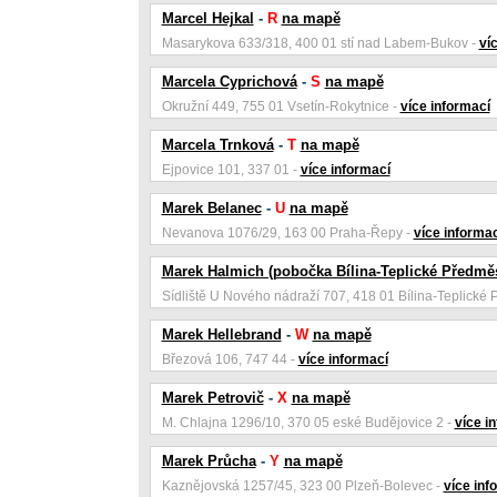
Marcel Hejkal
-
R
na mapě
Masarykova 633/318, 400 01 stí nad Labem-Bukov -
ví
Marcela Cyprichová
-
S
na mapě
Okružní 449, 755 01 Vsetín-Rokytnice -
více informací
Marcela Trnková
-
T
na mapě
Ejpovice 101, 337 01 -
více informací
Marek Belanec
-
U
na mapě
Nevanova 1076/29, 163 00 Praha-Řepy -
více informac
Marek Halmich (pobočka Bílina-Teplické Předměs
Sídliště U Nového nádraží 707, 418 01 Bílina-Teplické 
Marek Hellebrand
-
W
na mapě
Březová 106, 747 44 -
více informací
Marek Petrovič
-
X
na mapě
M. Chlajna 1296/10, 370 05 eské Budějovice 2 -
více i
Marek Průcha
-
Y
na mapě
Kaznějovská 1257/45, 323 00 Plzeň-Bolevec -
více inf