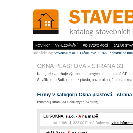
www.StavebníNet.cz
NOVINKY
VYHLEDÁVÁNÍ
RD SVÉPOMOCÍ
BAZAR STAV
Nacházíte se:
StavebniNet.cz
>
Práce PSV
>
766 - Konstrukce tru
OKNA PLASTOVÁ - STRANA 33
Kategorie zahrňuje výrobce plastových oken po celé ČR ,na
Ševčík,okno Sulko, okno z plastu, bazar okna, folie na okna
Firmy v kategorii Okna plastová - strana
(zobrazuji stranu 33 z celkových 73 stran)
LUK-OKNA, s.r.o.
-
A
na mapě
Ledecká 1196/14, 323 00 Plzeň-Bolevec -
více informa