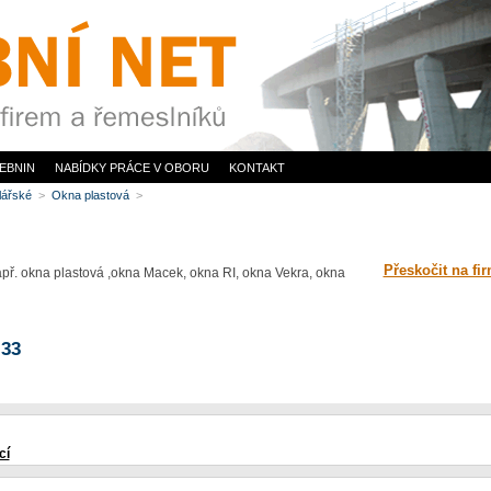
EBNIN
NABÍDKY PRÁCE V OBORU
KONTAKT
hlářské
>
Okna plastová
>
Přeskočit na fi
př. okna plastová ,okna Macek, okna RI, okna Vekra, okna
 33
cí