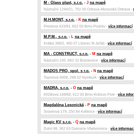
M - Glass plast, s.r.o.
-
J
na mapě
Nádražní 1294/21, 702 00 Ostrava-Moravská Ostrava -
M.H.MONT, s.r.o.
-
K
na mapě
Preslova 433/93, 602 00 Brno-Pisárky -
více informací
M.P.M., s.r.o.
-
L
na mapě
Krátká 388/2, 460 07 Liberec III-Jeřáb -
více informací
MA - CONSTRUCT, s.r.o.
-
M
na mapě
Nádražní 245, 683 33 Brankovice -
více informací
MADOS PRO, spol. s r.o.
-
N
na mapě
Topolová 4008, 288 02 Nymburk -
více informací
MADRA, s.r.o.
-
O
na mapě
Křižíkova 188/68, 612 00 Brno-Královo Pole -
více info
Magdaléna Lesonická
-
P
na mapě
Svízelová 179, 250 84 Květnice -
více informací
Magic KV s.r.o.
-
Q
na mapě
Dolní 98, 362 63 Dalovice-Všeborovice -
více informac