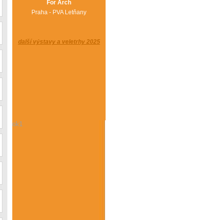
For Arch
Praha - PVA Letňany
další výstavy a veletrhy 2025
ok1