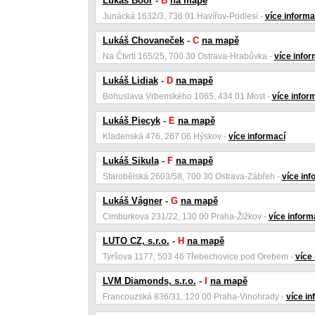
Lukáš Boor
-
B
na mapě
Junácká 1632/3, 736 01 Havířov-Podlesí -
více informa
Lukáš Chovaneček
-
C
na mapě
Na Čtvrti 165/25, 700 30 Ostrava-Hrabůvka -
více infor
Lukáš Lidiak
-
D
na mapě
Bohuslava Vrbenského 1065, 434 01 Most -
více infor
Lukáš Piecyk
-
E
na mapě
Kladenská 476, 267 06 Hýskov -
více informací
Lukáš Sikula
-
F
na mapě
Starobělská 2603/58, 700 30 Ostrava-Zábřeh -
více inf
Lukáš Vágner
-
G
na mapě
Cimburkova 231/22, 130 00 Praha-Žižkov -
více inform
LUTO CZ, s.r.o.
-
H
na mapě
Tyršova 1177, 503 46 Třebechovice pod Orebem -
více
LVM Diamonds, s.r.o.
-
I
na mapě
Francouzská 836/31, 120 00 Praha-Vinohrady -
více in