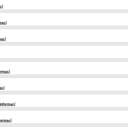
cí
mací
mací
ormací
ací
 informací
formací