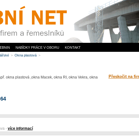
EBNIN
NABÍDKY PRÁCE V OBORU
KONTAKT
hlářské
>
Okna plastová
>
Přeskočit na fi
př. okna plastová ,okna Macek, okna RI, okna Vekra, okna
 64
ava -
více informací