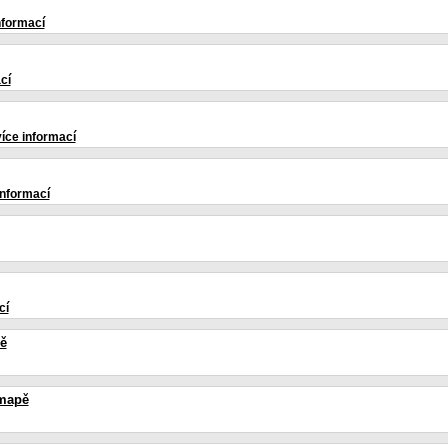
nformací
cí
více informací
informací
cí
ě
mapě