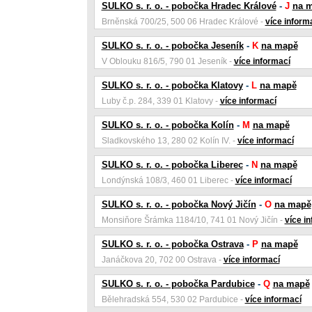
SULKO s. r. o. - pobočka Hradec Králové
-
J
na 
Brněnská 700/25, 500 06 Hradec Králové -
více inform
SULKO s. r. o. - pobočka Jeseník
-
K
na mapě
V Oblouku 816/5, 790 01 Jeseník -
více informací
SULKO s. r. o. - pobočka Klatovy
-
L
na mapě
Luby č.p. 284, 339 01 Klatovy -
více informací
SULKO s. r. o. - pobočka Kolín
-
M
na mapě
Sladkovského 13, 280 02 Kolín IV. -
více informací
SULKO s. r. o. - pobočka Liberec
-
N
na mapě
Londýnská 108/3, 460 01 Liberec -
více informací
SULKO s. r. o. - pobočka Nový Jičín
-
O
na mapě
Monsiňore Šrámka 1184/10, 741 01 Nový Jičín -
více i
SULKO s. r. o. - pobočka Ostrava
-
P
na mapě
Janáčkova 20, 702 00 Ostrava -
více informací
SULKO s. r. o. - pobočka Pardubice
-
Q
na mapě
Bělehradská 554, 530 02 Pardubice -
více informací