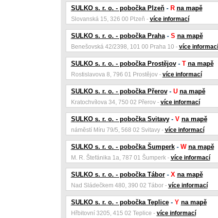
SULKO s. r. o. - pobočka Plzeň
-
R
na mapě
Slovanská 15, 326 00 Plzeň -
více informací
SULKO s. r. o. - pobočka Praha
-
S
na mapě
Benešovská 42/2398, 101 00 Praha 10 -
více informac
SULKO s. r. o. - pobočka Prostějov
-
T
na mapě
Rostislavova 8, 796 01 Prostějov -
více informací
SULKO s. r. o. - pobočka Přerov
-
U
na mapě
Kratochvílova 34, 750 02 Přerov -
více informací
SULKO s. r. o. - pobočka Svitavy
-
V
na mapě
náměstí Míru 79/5, 568 02 Svitavy -
více informací
SULKO s. r. o. - pobočka Šumperk
-
W
na mapě
M. R. Štefánika 1a, 787 01 Šumperk -
více informací
SULKO s. r. o. - pobočka Tábor
-
X
na mapě
Nad Sládečkem 480, 390 02 Tábor -
více informací
SULKO s. r. o. - pobočka Teplice
-
Y
na mapě
Hřbitovní 3205, 415 02 Teplice -
více informací