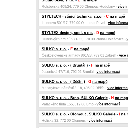
Studio oken, s.r.o.
-
B
na mapě
Rolsberská 409/24, 779 00 Olomouc-Hodolany -
více i
STYLTECH - stínící technika, s.r.o.
-
C
na mapě
Ibsenova 501/17, 779 00 Olomouc-Povel -
více informa
STYLTEX design, spol. s r.o.
-
D
na mapě
Dukelských hrdinů 971/22, 170 00 Praha-Holešovice -
SULKO s. r. o.
-
E
na mapě
Československé armády 861/28, 789 01 Zábřeh -
více 
SULKO s. r. o. - ( Bruntál )
-
F
na mapě
Jesenická 47/719, 792 01 Bruntál -
více informací
SULKO s. r. o. - ( Děčín )
-
G
na mapě
Masarykovo náměstí č. 18, 405 02 Děčín -
více informa
SULKO s. r. o. - Brno, SULKO Galerie
-
H
na map
Palackého třída 155, 612 00 Brno -
více informací
SULKO s. r. o. - Olomouc, SULKO Galerie
-
I
na 
Holická 32, 772 00 Olomouc -
více informací