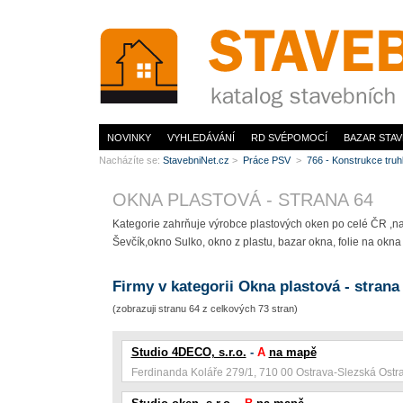
www.StavebníNet.cz
NOVINKY
VYHLEDÁVÁNÍ
RD SVÉPOMOCÍ
BAZAR STAV
Nacházíte se:
StavebniNet.cz
>
Práce PSV
>
766 - Konstrukce tru
OKNA PLASTOVÁ - STRANA 64
Kategorie zahrňuje výrobce plastových oken po celé ČR ,na
Ševčík,okno Sulko, okno z plastu, bazar okna, folie na okna
Firmy v kategorii Okna plastová - strana
(zobrazuji stranu 64 z celkových 73 stran)
Studio 4DECO, s.r.o.
-
A
na mapě
Ferdinanda Koláře 279/1, 710 00 Ostrava-Slezská Ostr