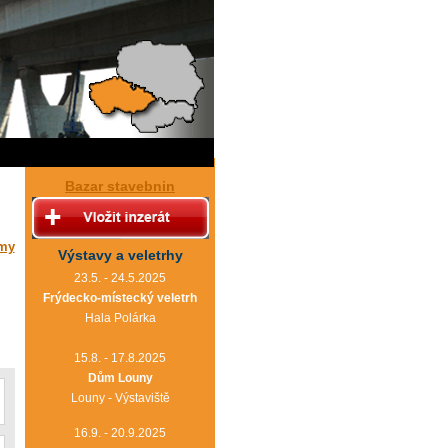
Bazar stavebnin
rmy
Výstavy a veletrhy
23.5. - 24.5.2025
Frýdecko-místecký veletrh
Hala Polárka
15.8. - 17.8.2025
Dům Louny
Louny - Výstaviště
16.9. - 20.9.2025