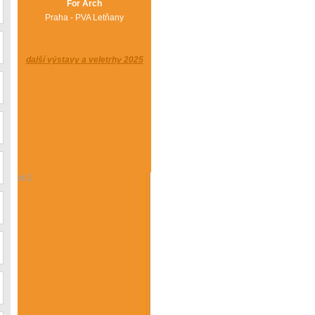
For Arch
Praha - PVA Letňany
další výstavy a veletrhy 2025
ok1