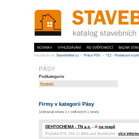
www.StavebníNet.cz
NOVINKY
VYHLEDÁVÁNÍ
RD SVÉPOMOCÍ
BAZAR STAV
Nacházíte se:
StavebniNet.cz
>
Práce PSV
>
712 - Povlakové kryt
PÁSY
Podkategorie
Prodejci
Firmy v kategorii Pásy
(zobrazuji stranu 1 z celkových 1 stran)
DEHTOCHEMA - TN a.s.
-
A
na mapě
Pražská 870, 294 21 Bělá pod Bezdězem -
více inform