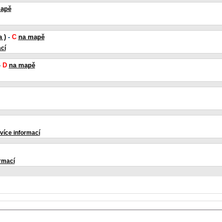
apě
 )
-
C
na mapě
cí
-
D
na mapě
více informací
ormací