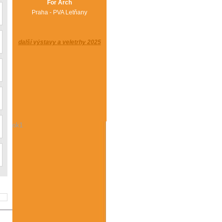
For Arch
Praha - PVA Letňany
další výstavy a veletrhy 2025
ok1