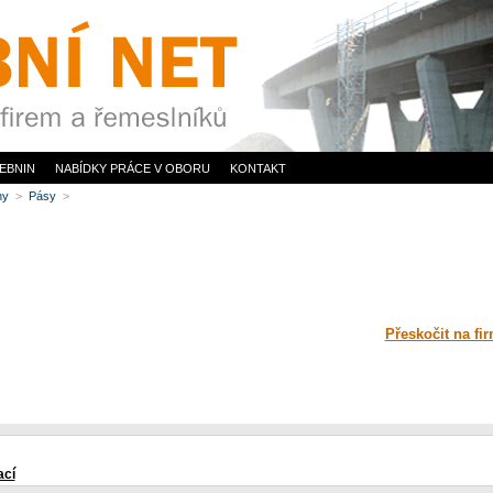
EBNIN
NABÍDKY PRÁCE V OBORU
KONTAKT
iny
>
Pásy
>
Přeskočit na fi
ací