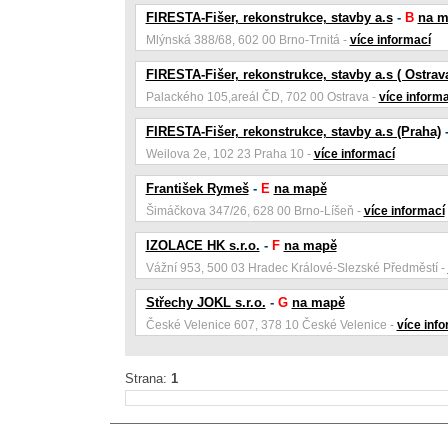
FIRESTA-Fišer, rekonstrukce, stavby a.s
-
B
na m
Mlýnská 388/68, 602 00 Brno-Trnitá -
více informací
FIRESTA-Fišer, rekonstrukce, stavby a.s ( Ostrava
Palackého 105,areál ČD, 702 00 Ostrava -
více informa
FIRESTA-Fišer, rekonstrukce, stavby a.s (Praha)
Weilova 2e, 102 23 Praha 10 -
více informací
František Rymeš
-
E
na mapě
Šimáčkova 347/26, 628 00 Brno-Líšeň -
více informací
IZOLACE HK s.r.o.
-
F
na mapě
Vážní 953, 500 03 Hradec Králové-Slezské Předměstí -
Střechy JOKL s.r.o.
-
G
na mapě
České Velenice 607, 378 10 České Velenice -
více inf
Strana:
1