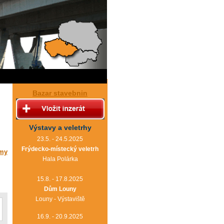
Bazar stavebnin
Výstavy a veletrhy
23.5. - 24.5.2025
Frýdecko-místecký veletrh
rmy
Hala Polárka
15.8. - 17.8.2025
Dům Louny
Louny - Výstaviště
16.9. - 20.9.2025