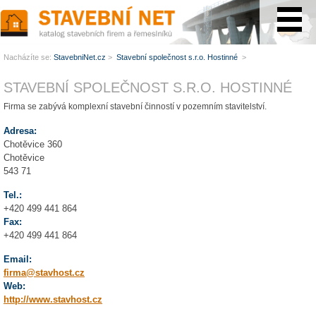
www.StavebníNet.cz
Nacházíte se:
StavebniNet.cz
>
Stavební společnost s.r.o. Hostinné
>
STAVEBNÍ SPOLEČNOST S.R.O. HOSTINNÉ
Firma se zabývá komplexní stavební činností v pozemním stavitelství.
Adresa:
Chotěvice 360
Chotěvice
543 71
Tel.:
+420 499 441 864
Fax:
+420 499 441 864
Email:
firma@stavhost.cz
Web:
http://www.stavhost.cz