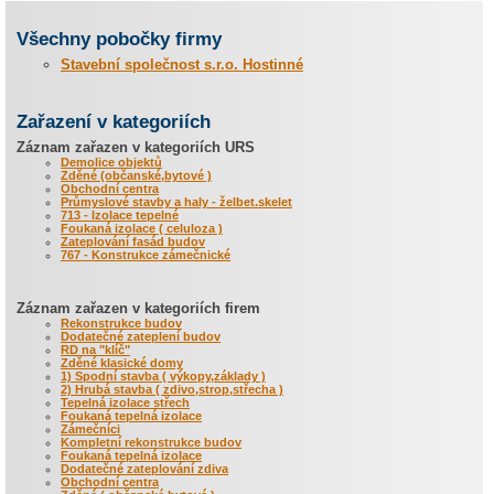
Všechny pobočky firmy
Stavební společnost s.r.o. Hostinné
Zařazení v kategoriích
Záznam zařazen v kategoriích URS
Demolice objektů
Zděné (občanské,bytové )
Obchodní centra
Průmyslové stavby a haly - želbet.skelet
713 - Izolace tepelné
Foukaná izolace ( celuloza )
Zateplování fasád budov
767 - Konstrukce zámečnické
Záznam zařazen v kategoriích firem
Rekonstrukce budov
Dodatečné zateplení budov
RD na "klíč"
Zděné klasické domy
1) Spodní stavba ( výkopy,základy )
2) Hrubá stavba ( zdivo,strop,střecha )
Tepelná izolace střech
Foukaná tepelná izolace
Zámečníci
Kompletní rekonstrukce budov
Foukaná tepelná izolace
Dodatečné zateplování zdiva
Obchodní centra