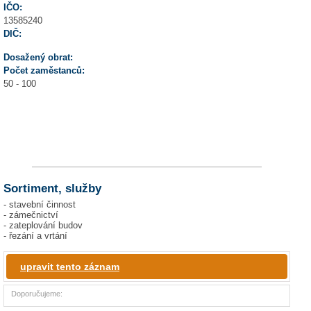
IČO:
13585240
DIČ:
Dosažený obrat:
Počet zaměstanců:
50 - 100
Sortiment, služby
- stavební činnost
- zámečnictví
- zateplování budov
- řezání a vrtání
upravit tento záznam
Doporučujeme: