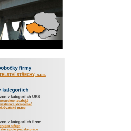
pobočky firmy
TELSTVÍ STŘECHY, s.r.o.
v kategoriích
zen v kategoriích URS
onstrukce tesařské
onstrukce klempířské
okrývačské práce
en v kategoriích firem
trukce střech
ské a pokrývačské práce