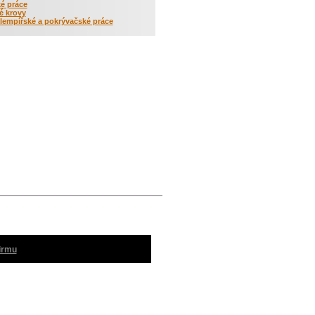
é práce
é krovy
lempířské a pokrývačské práce
firmu