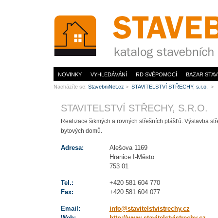
www.StavebníNet.cz
NOVINKY
VYHLEDÁVÁNÍ
RD SVÉPOMOCÍ
BAZAR STAV
Nacházíte se:
StavebniNet.cz
>
STAVITELSTVÍ STŘECHY, s.r.o.
>
STAVITELSTVÍ STŘECHY, S.R.O.
Realizace šikmých a rovných střešních plášťů. Výstavba st
bytových domů.
Adresa:
Alešova 1169
Hranice I-Město
753 01
Tel.:
+420 581 604 770
Fax:
+420 581 604 077
Email:
info@stavitelstvistrechy.cz
Web:
http://www.stavitelstvistrechy.cz