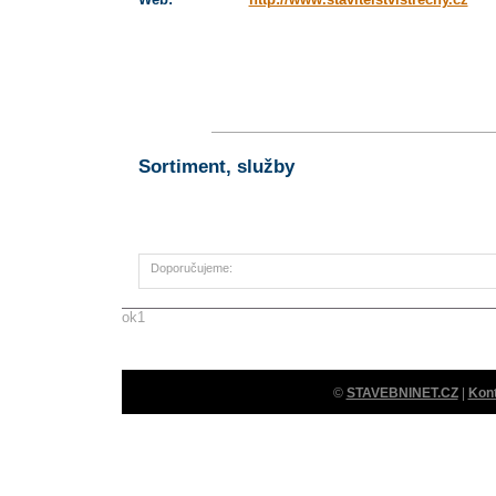
Sortiment, služby
Doporučujeme:
ok1
©
STAVEBNINET.CZ
|
Kon