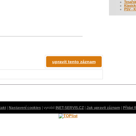
Tesařsk
Klasick
PSV - K
upravit tento záznam
takt
|
Nastavení cookies
| vyrobil
INET-SERVIS.CZ
|
Jak upravit záznam
|
Přidat 