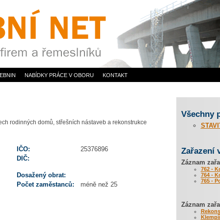
EBNIN
NABÍDKY PRÁCE V OBORU
KONTAKT
Všechny 
řech rodinných domů, střešních nástaveb a rekonstrukce
STAVI
IČO:
25376896
Zařazení 
DIČ:
Záznam zařa
762 - K
Dosažený obrat:
764 - K
765 - P
Počet zaměstanců:
méně než 25
Záznam zařaz
Rekons
Klempíř