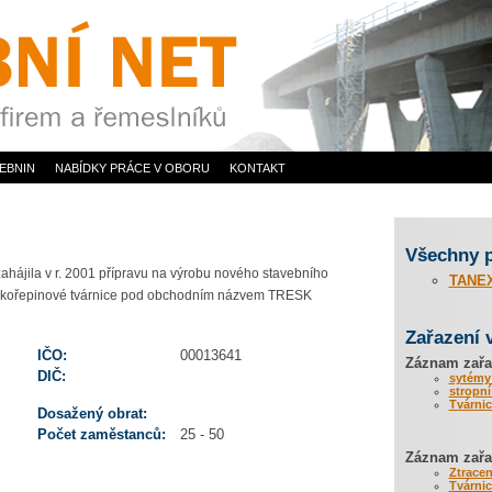
EBNIN
NABÍDKY PRÁCE V OBORU
KONTAKT
Všechny 
hájila v r. 2001 přípravu na výrobu nového stavebního
TANEX
vé skořepinové tvárnice pod obchodním názvem TRESK
Zařazení 
IČO:
00013641
Záznam zařa
DIČ:
sytémy
stropní
Tvárni
Dosažený obrat:
Počet zaměstanců:
25 - 50
Záznam zařaz
Ztrace
Tvárni