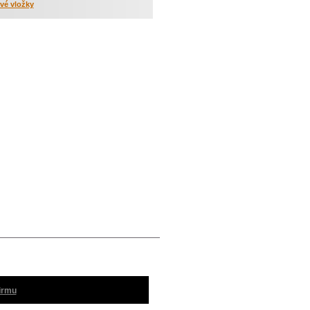
vé vložky
firmu