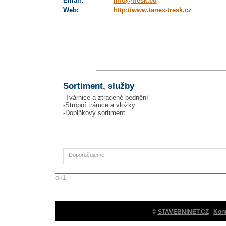
Email:
info@tresk.eu
Web:
http://www.tanex-tresk.cz
Sortiment, služby
-Tvárnice a ztracené bednění
-Stropní trámce a vložky
-Doplňkový sortiment
Doporučujeme:
ok1
©
STAVEBNINET.CZ
|
Kon