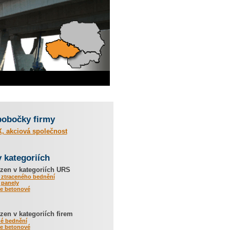
pobočky firmy
, akciová společnost
v kategoriích
zen v kategoriích URS
 ztraceného bednění
 panely
ce betonové
en v kategoriích firem
né bednění
ce betonové