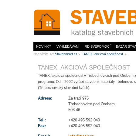
www.StavebníNet.cz
NOVINKY
VYHLEDÁVÁNÍ
RD SVÉPOMOCÍ
BAZAR STAV
Nacházíte se:
StavebniNet.cz
>
TANEX, akciová společnost
>
TANEX, AKCIOVÁ SPOLEČNOST
TANEX, akciová společnost v Třebechovicích pod Orebem za
programu. Od r. 2002 vyrábí stavební materiály - betono
(Třebechovický stavební kvádr).
Adresa:
Za tratí 975
Třebechovice pod Orebem
503 46
Tel.:
+420 495 592 040
Fax:
+420 495 592 040