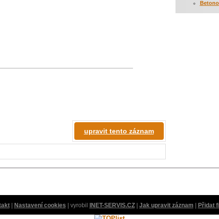
Betono
upravit tento záznam
takt
|
Nastavení cookies
| vyrobil
INET-SERVIS.CZ
|
Jak upravit záznam
|
Přidat 