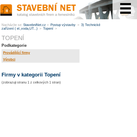
www.StavebníNet.cz
Nacházíte se:
StavebniNet.cz
>
Postup výstavby
>
3) Technické
zařízení ( el.,voda,UT...)
>
Topení
>
TOPENÍ
Podkategorie
Provádějící firmy
Výrobci
Firmy v kategorii Topení
(zobrazuji stranu 1 z celkových 1 stran)