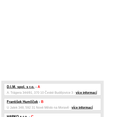
D.I.M. spol. s r.o.
-
A
A. Trägera 344/91, 370 10 České Budějovice 3 -
více informací
František Humlíček
-
B
U Jatek 348, 592 31 Nové Město na Moravě -
více informací
HARKO s.r.o.
-
C