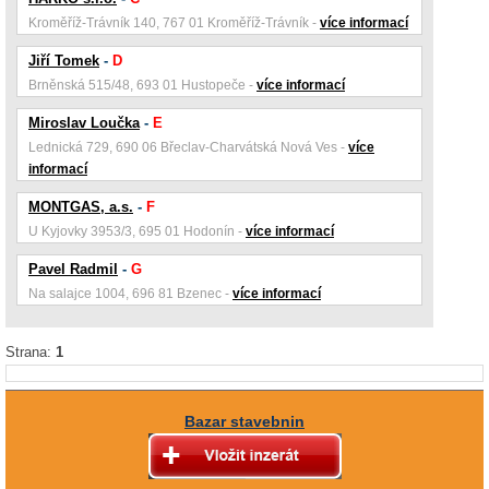
Kroměříž-Trávník 140, 767 01 Kroměříž-Trávník -
více informací
Jiří Tomek
-
D
Brněnská 515/48, 693 01 Hustopeče -
více informací
Miroslav Loučka
-
E
Lednická 729, 690 06 Břeclav-Charvátská Nová Ves -
více
informací
MONTGAS, a.s.
-
F
U Kyjovky 3953/3, 695 01 Hodonín -
více informací
Pavel Radmil
-
G
Na salajce 1004, 696 81 Bzenec -
více informací
Strana:
1
Bazar stavebnin