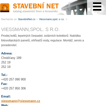
www.StavebníNet.cz
Nacházíte se:
StavebniNet.cz
>
Viessmann,spol. s r.o.
>
VIESSMANN,SPOL. S R.O.
Prodej kotlů, tepelných čerpadel, solárních kolektorů. Nabídka
fotovoltaických panelů, ohřívačů vody, regulace. Montáž, servis a
poradenství.
Adresa:
Chrášťany 189
252 19
252 19
Tel.:
+420 257 090 900
Fax:
+420 257 950 306
Email:
viessmann@viessmann.cz
Web: