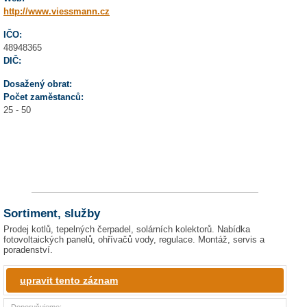
http://www.viessmann.cz
IČO:
48948365
DIČ:
Dosažený obrat:
Počet zaměstanců:
25 - 50
Sortiment, služby
Prodej kotlů, tepelných čerpadel, solárních kolektorů. Nabídka
fotovoltaických panelů, ohřívačů vody, regulace. Montáž, servis a
poradenství.
upravit tento záznam