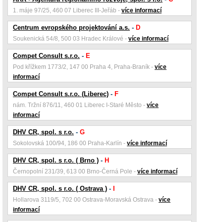
1. máje 97/25, 460 07 Liberec III-Jeřáb -
více informací
Centrum evropského projektování a.s.
-
D
Soukenická 54/8, 500 03 Hradec Králové -
více informací
Compet Consult s.r.o.
-
E
Pod křížkem 1773/2, 147 00 Praha 4, Praha-Braník -
více
informací
Compet Consult s.r.o. (Liberec)
-
F
nám. Tržní 876/11, 460 01 Liberec I-Staré Město -
více
informací
DHV CR, spol. s r.o.
-
G
Sokolovská 100/94, 186 00 Praha-Karlín -
více informací
DHV CR, spol. s r.o. ( Brno )
-
H
Černopolní 231/39, 613 00 Brno-Černá Pole -
více informací
DHV CR, spol. s r.o. ( Ostrava )
-
I
Hollarova 3119/5, 702 00 Ostrava-Moravská Ostrava -
více
informací