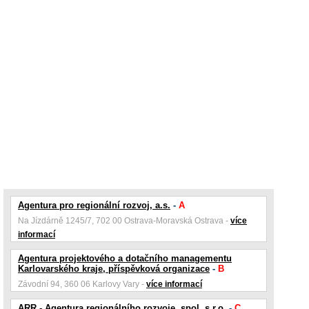
Agentura pro regionální rozvoj, a.s.
-
A
Na Jízdárně 1245/7, 702 00 Ostrava-Moravská Ostrava -
více
informací
Agentura projektového a dotačního managementu
Karlovarského kraje, příspěvková organizace
-
B
Závodní 94, 360 06 Karlovy Vary -
více informací
ARR - Agentura regionálního rozvoje, spol. s r.o.
-
C