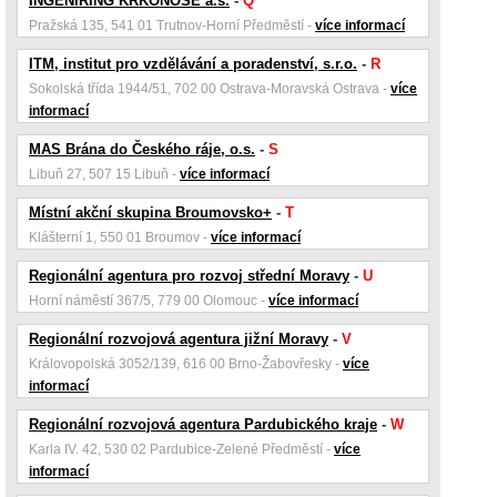
INGENIRING KRKONOŠE a.s.
-
Q
Pražská 135, 541 01 Trutnov-Horní Předměstí -
více informací
ITM, institut pro vzdělávání a poradenství, s.r.o.
-
R
Sokolská třída 1944/51, 702 00 Ostrava-Moravská Ostrava -
více
informací
MAS Brána do Českého ráje, o.s.
-
S
Libuň 27, 507 15 Libuň -
více informací
Místní akční skupina Broumovsko+
-
T
Klášterní 1, 550 01 Broumov -
více informací
Regionální agentura pro rozvoj střední Moravy
-
U
Horní náměstí 367/5, 779 00 Olomouc -
více informací
Regionální rozvojová agentura jižní Moravy
-
V
Královopolská 3052/139, 616 00 Brno-Žabovřesky -
více
informací
Regionální rozvojová agentura Pardubického kraje
-
W
Karla IV. 42, 530 02 Pardubice-Zelené Předměstí -
více
informací