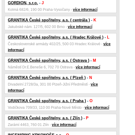
GORDION, s.r.o.
-
J
Kolmá 682/6, 190 00 Praha-Vysočany -
více informací
GRANTIKA České spořitelny, a.s. ( centrála )
-
K
Jakubské nám. 127/5, 602 00 Brno -
více informací
GRANTIKA České spořitelny, a.s. ( Hradec Králové )
-
L
Československé armády 402/25, 500 03 Hradec Králové -
více
informací
GRANTIKA České spořitelny, a.s. ( Ostrava )
-
M
Náměstí Dr.E.Beneše 6, 702 70 Ostrava -
více informací
GRANTIKA České spořitelny, a.s. ( Plzeň )
-
N
Divadelní 2728/3a, 301 00 Plzeň-Jižní Předměstí -
více
informací
GRANTIKA České spořitelny, a.s. ( Praha )
-
O
Vodičkova 709/33, 110 00 Praha-Nové Město -
více informací
GRANTIKA České spořitelny, a.s. ( Zlín )
-
P
Zarámí 4463, 760 01 Zlín -
více informací