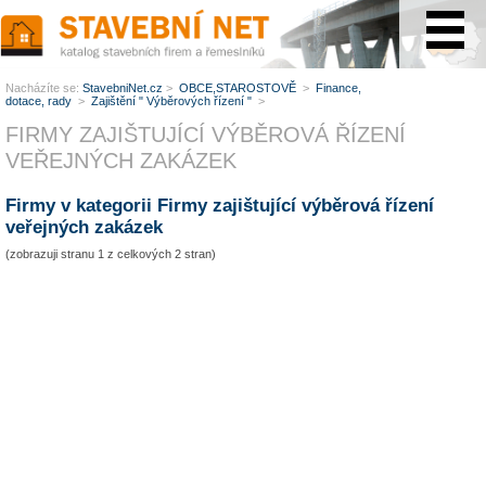
www.StavebníNet.cz
Nacházíte se:
StavebniNet.cz
>
OBCE,STAROSTOVĚ
>
Finance,
dotace, rady
>
Zajištění " Výběrových řízení "
>
FIRMY ZAJIŠTUJÍCÍ VÝBĚROVÁ ŘÍZENÍ
VEŘEJNÝCH ZAKÁZEK
Firmy v kategorii Firmy zajištující výběrová řízení
veřejných zakázek
(zobrazuji stranu 1 z celkových 2 stran)