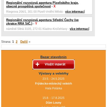
Regionální rozvojová agentura Plzeňského kraje,
obecně prospěšná společnost
-
X
Riegrova 206/1, 301 00 Plzeň-Vnitřní Město -
více informací
Regionální rozvojová agentura Střední Čechy (ve
zkratce RRA StČ.)
-
Y
náměstí Sítná 3105, 272 01 Kladno-Kročehlavy -
více informací
Strana:
1
2
Další
»
Bazar stavebnin
Výstavy a veletrhy
23.5. - 24.5.2025
Frýdecko-místecký veletrh
Hala Polárka
15.8. - 17.8.2025
Dům Louny