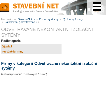
www.StavebníNet.cz
Nacházíte se:
StavebniNet.cz
>
Postup výstavby
>
6) Úpravy fasády
>
Zateplování ( odvětrávané )
>
ODVĚTRÁVANÉ NEKONTAKTNÍ IZOLAČNÍ
SYTÉMY
Podkategorie
Výrobci
Provádějící firmy
Firmy v kategorii Odvětrávané nekontaktní izolační
sytémy
(zobrazuji stranu 1 z celkových 1 stran)