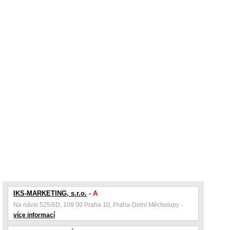
IKS-MARKETING, s.r.o.
-
A
Na návsi 525/6D, 109 00 Praha 10, Praha-Dolní Měcholupy -
více informací