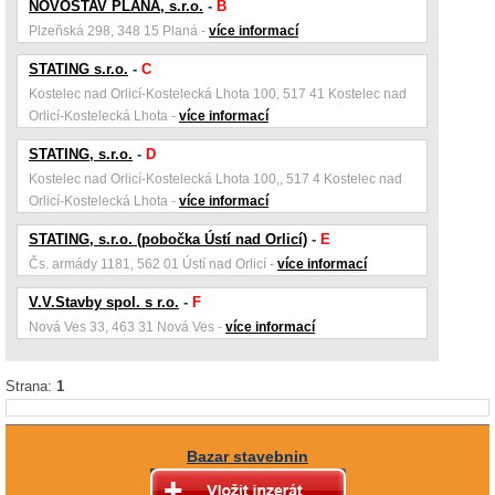
NOVOSTAV PLANÁ, s.r.o.
-
B
Plzeňská 298, 348 15 Planá -
více informací
STATING s.r.o.
-
C
Kostelec nad Orlicí-Kostelecká Lhota 100, 517 41 Kostelec nad
Orlicí-Kostelecká Lhota -
více informací
STATING, s.r.o.
-
D
Kostelec nad Orlicí-Kostelecká Lhota 100,, 517 4 Kostelec nad
Orlicí-Kostelecká Lhota -
více informací
STATING, s.r.o. (pobočka Ústí nad Orlicí)
-
E
Čs. armády 1181, 562 01 Ústí nad Orlicí -
více informací
V.V.Stavby spol. s r.o.
-
F
Nová Ves 33, 463 31 Nová Ves -
více informací
Strana:
1
Bazar stavebnin