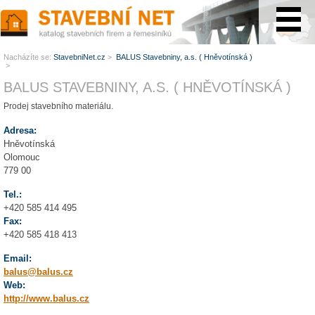
www.StavebníNet.cz
Nacházíte se:
StavebniNet.cz
>
BALUS Stavebniny, a.s. ( Hněvotínská )
>
BALUS STAVEBNINY, A.S. ( HNĚVOTÍNSKÁ )
Prodej stavebního materiálu.
Adresa:
Hněvotínská
Olomouc
779 00
Tel.:
+420 585 414 495
Fax:
+420 585 418 413
Email:
balus@balus.cz
Web:
http://www.balus.cz