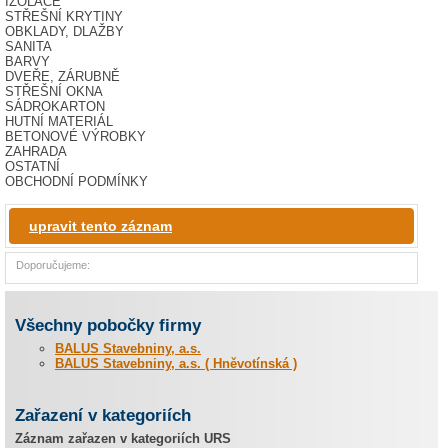
IZOLACE
STŘEŠNÍ KRYTINY
OBKLADY, DLAŽBY
SANITA
BARVY
DVEŘE, ZÁRUBNĚ
STŘEŠNÍ OKNA
SÁDROKARTON
HUTNÍ MATERIÁL
BETONOVÉ VÝROBKY
ZAHRADA
OSTATNÍ
OBCHODNÍ PODMÍNKY
upravit tento záznam
Doporučujeme:
Všechny pobočky firmy
BALUS Stavebniny, a.s.
BALUS Stavebniny, a.s. ( Hněvotínská )
Zařazení v kategoriích
Záznam zařazen v kategoriích URS