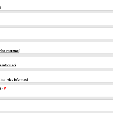
í
více informací
e informací
ípa -
více informací
)
-
P