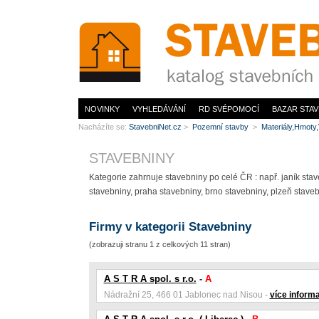
www.StavebníNet.cz
NOVINKY
VYHLEDÁVÁNÍ
RD SVÉPOMOCÍ
BAZAR STAV
Nacházíte se:
StavebniNet.cz
>
Pozemní stavby
>
Materiály,Hmoty
STAVEBNINY
Kategorie zahrnuje stavebniny po celé ČR : např. janík stav
stavebniny, praha stavebniny, brno stavebniny, plzeň stave
Firmy v kategorii Stavebniny
(zobrazuji stranu 1 z celkových 11 stran)
A S T R A spol. s r.o.
-
A
Nádražní 25, 466 01 Jablonec nad Nisou -
více informa