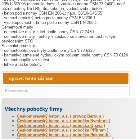
205/123/2003 (nahradilo dnes již zaniklou normu ČSN 73 2400): např.
běžné betony B5-B45, drátkobeton, vodostavební beton
- beton podle normy ČSN EN 206-1: např. C8/10-C45/55
- samozhutnitelný beton podle normy ČSN EN 206-1
- vysokopevnostní beton podle normy ČSN EN 206-1
Cementové malty
- cementové malty zdící podle normy ČSN 72 2430
- cementové malty - potěry v souladu se stavebním technickým
osvědčením STO
Speciální produkty
- cementobetonové kryty podle normy ČSN 73 6123
- kamenivo stmelené hydraulickým pojivem podle normy ČSN 73 6124
- cementopopílkové směsi
- lehké a těžké betony
upravit tento záznam
Doporučujeme:
Všechny pobočky firmy
Českomoravský beton, a.s. ( provoz Beroun )
Českomoravský beton, a.s. ( pobočka Nymburk )
Českomoravský beton, a.s. ( pobočka Opava )
Českomoravský beton, a.s. ( pobočka Příbram )
Českomoravský beton, a.s. ( pobočka Rakovník )