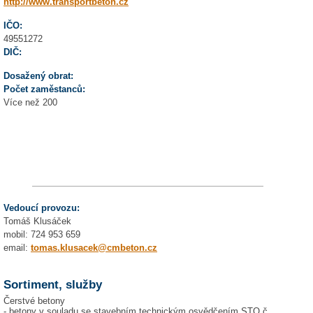
http://www.transportbeton.cz
IČO:
49551272
DIČ:
Dosažený obrat:
Počet zaměstanců:
Více než 200
Vedoucí provozu:
Tomáš Klusáček
mobil: 724 953 659
email:
tomas.klusacek@cmbeton.cz
Sortiment, služby
Čerstvé betony
- betony v souladu se stavebním technickým osvědčením STO č.