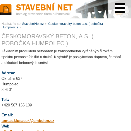
www.StavebníNet.cz
Nacházíte se:
StavebniNet.cz
>
Českomoravský beton, a.s. ( pobočka
Humpolec )
>
ČESKOMORAVSKÝ BETON, A.S. (
POBOČKA HUMPOLEC )
Základním produktem betonáren je transportbeton vyráběný v širokém
spektru pevnostních třid a druhů. K výrobě je poskytována doprava, čerpání
a ukládání betonových směsí.
Adresa:
Okružní 637
Humpolec
396 01
Tel.:
+420 567 155 109
Email:
tomas.klusacek@cmbeton.cz
Web: