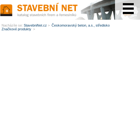
www.StavebníNet.cz
Nacházíte se:
StavebniNet.cz
>
Českomoravský beton, a.s., středisko
Značkové produkty
>