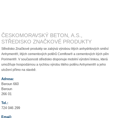
ČESKOMORAVSKÝ BETON, A.S.,
STŘEDISKO ZNAČKOVÉ PRODUKTY
Středisko Značkové produkty se zabývá výrobou litých anhydritových směsí
Anhyment®, litých cementových potěrů Cemflow® a cementových liých pěn
Poriment®. V současnosti středisko disponuje mobilní výrobní linkou, která
umožňuje hospodárnou a rychlou výrobu litého potěru Anhyment® a jeho
uložení přímo na stavbě.
Adresa:
Beroun 660
Beroun
266 01
Tel.:
724 046 299
Email: