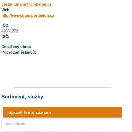
cestmir.major@cmbeton.cz
Web:
http://www.transportbeton.cz
IČO:
49551272
DIČ:
Dosažený obrat:
Počet zaměstanců:
Sortiment, služby
upravit tento záznam
Doporučujeme: